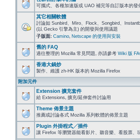
可攜式、各種加速版或 UAO 補完等自訂版本的發
其它相關軟體
討論如 Sunbird、Miro、Flock、Songbird、Instantbird
(以 Gecko 引擎為主) 的開發與使用議題
子版面:
Camino
,
Netscape 的使用與安裝
舊的 FAQ
過往整理的 Mozilla 常見問題, 亦請參考
Wiki 版 F
香港大鍋炒
製作、維護 zh-HK 版本的 Mozilla Firefox
附加元件
Extension 擴充套件
給 Extensions, 擴充/延伸套件討論用
Theme 佈景主題
推薦或討論各式 Mozilla 系列軟體的佈景主題
Plugin 外掛程式╱插件
讓 Firefox 等瀏覽器能看影片、聽音樂、看股