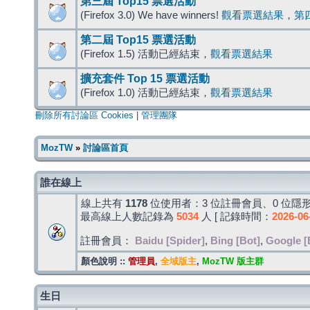
第三屆 Top15 票選活動
(Firefox 3.0) We have winners!
觀看票選結果
，
第
第二屆 Top15 票選活動
(Firefox 1.5) 活動已經結束，
觀看票選結果
擴充套件 Top 15 票選活動
(Firefox 1.0) 活動已經結束，
觀看票選結果
刪除所有討論區 Cookies
|
管理團隊
MozTW
»
討論區首頁
誰在線上
線上共有
1178
位使用者：3 位註冊會員、0 位隱形
最高線上人數記錄為
5034
人 [ 記錄時間：
2026-06
註冊會員：
Baidu [Spider]
,
Bing [Bot]
,
Google [
顏色說明 ::
管理員
,
全域版主
,
MozTW 版主群
生日