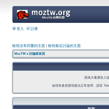
=
登入
註冊
檢視沒有回覆的主題
|
檢視最近討論的主題
MozTW
»
討論區首頁
因為大量廣告入
如現有會員發現無法正常使用，請至 Telegra