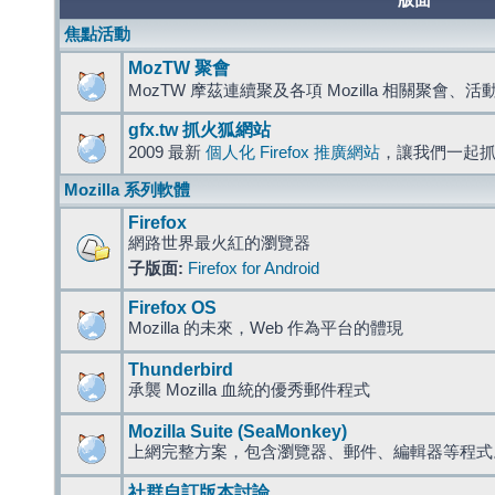
版面
焦點活動
MozTW 聚會
MozTW 摩茲連續聚及各項 Mozilla 相關聚會、
gfx.tw 抓火狐網站
2009 最新
個人化 Firefox 推廣網站
，讓我們一起
Mozilla 系列軟體
Firefox
網路世界最火紅的瀏覽器
子版面:
Firefox for Android
Firefox OS
Mozilla 的未來，Web 作為平台的體現
Thunderbird
承襲 Mozilla 血統的優秀郵件程式
Mozilla Suite (SeaMonkey)
上網完整方案，包含瀏覽器、郵件、編輯器等程
社群自訂版本討論