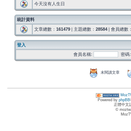
今天沒有人生日
統計資料
文章總數：
161479
| 主題總數：
28584
| 會員總數
登入
會員名稱:
密碼:
未閱讀文章
MozT
Powered by
phpBB
正體中文
© moztw
MozT