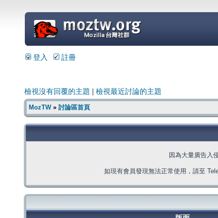
=
登入
註冊
檢視沒有回覆的主題
|
檢視最近討論的主題
MozTW
»
討論區首頁
因為大量廣告入
如現有會員發現無法正常使用，請至 Telegra