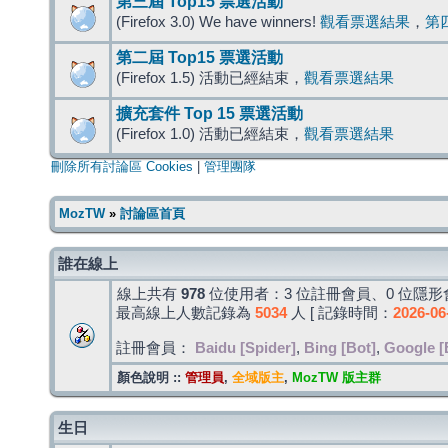
第三屆 Top15 票選活動
(Firefox 3.0) We have winners!
觀看票選結果
，
第
第二屆 Top15 票選活動
(Firefox 1.5) 活動已經結束，
觀看票選結果
擴充套件 Top 15 票選活動
(Firefox 1.0) 活動已經結束，
觀看票選結果
刪除所有討論區 Cookies
|
管理團隊
MozTW
»
討論區首頁
誰在線上
線上共有
978
位使用者：3 位註冊會員、0 位隱形會
最高線上人數記錄為
5034
人 [ 記錄時間：
2026-06
註冊會員：
Baidu [Spider]
,
Bing [Bot]
,
Google [
顏色說明 ::
管理員
,
全域版主
,
MozTW 版主群
生日