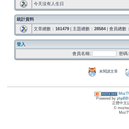
今天沒有人生日
統計資料
文章總數：
161479
| 主題總數：
28584
| 會員總數
登入
會員名稱:
密碼:
未閱讀文章
MozT
Powered by
phpBB
正體中文
© moztw
MozT