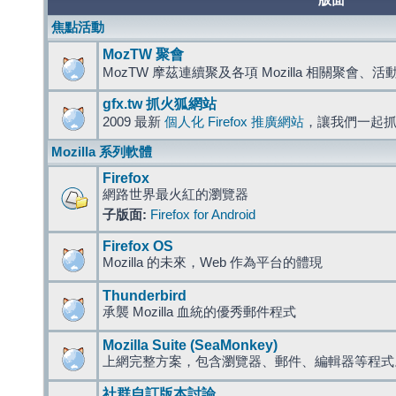
版面
焦點活動
MozTW 聚會
MozTW 摩茲連續聚及各項 Mozilla 相關聚會、
gfx.tw 抓火狐網站
2009 最新
個人化 Firefox 推廣網站
，讓我們一起
Mozilla 系列軟體
Firefox
網路世界最火紅的瀏覽器
子版面:
Firefox for Android
Firefox OS
Mozilla 的未來，Web 作為平台的體現
Thunderbird
承襲 Mozilla 血統的優秀郵件程式
Mozilla Suite (SeaMonkey)
上網完整方案，包含瀏覽器、郵件、編輯器等程
社群自訂版本討論