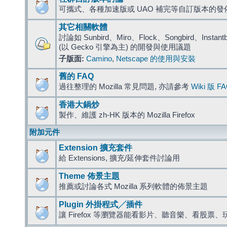
可攜式、各種加速版或 UAO 補完等自訂版本的發
其它相關軟體
討論如 Sunbird、Miro、Flock、Songbird、Instantbird
(以 Gecko 引擎為主) 的開發與使用議題
子版面:
Camino
,
Netscape 的使用與安裝
舊的 FAQ
過往整理的 Mozilla 常見問題, 亦請參考
Wiki 版 F
香港大鍋炒
製作、維護 zh-HK 版本的 Mozilla Firefox
附加元件
Extension 擴充套件
給 Extensions, 擴充/延伸套件討論用
Theme 佈景主題
推薦或討論各式 Mozilla 系列軟體的佈景主題
Plugin 外掛程式╱插件
讓 Firefox 等瀏覽器能看影片、聽音樂、看股