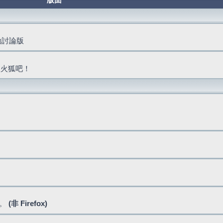
版面
活動討論版
抓火狐吧！
式。
(非 Firefox)