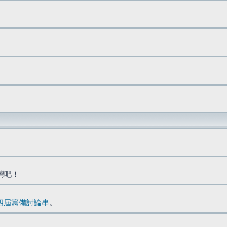
台灣吧！
四屆籌備討論串
。