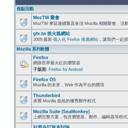
焦點活動
MozTW 聚會
MozTW 摩茲連續聚及各項 Mozilla 相關聚會、
gfx.tw 抓火狐網站
2009 最新
個人化 Firefox 推廣網站
，讓我們一起
Mozilla 系列軟體
Firefox
網路世界最火紅的瀏覽器
子版面:
Firefox for Android
Firefox OS
Mozilla 的未來，Web 作為平台的體現
Thunderbird
承襲 Mozilla 血統的優秀郵件程式
Mozilla Suite (SeaMonkey)
上網完整方案，包含瀏覽器、郵件、編輯器等程
社群自訂版本討論