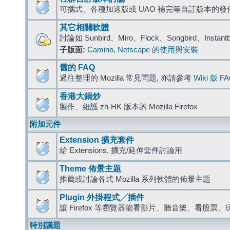
可攜式、各種加速版或 UAO 補完等自訂版本的發
其它相關軟體
討論如 Sunbird、Miro、Flock、Songbird、Instant
子版面:
Camino
,
Netscape 的使用與安裝
舊的 FAQ
過往整理的 Mozilla 常見問題, 亦請參考
Wiki 版 F
香港大鍋炒
製作、維護 zh-HK 版本的 Mozilla Firefox
附加元件
Extension 擴充套件
給 Extensions, 擴充/延伸套件討論用
Theme 佈景主題
推薦或討論各式 Mozilla 系列軟體的佈景主題
Plugin 外掛程式╱插件
讓 Firefox 等瀏覽器能看影片、聽音樂、看股
特別議題