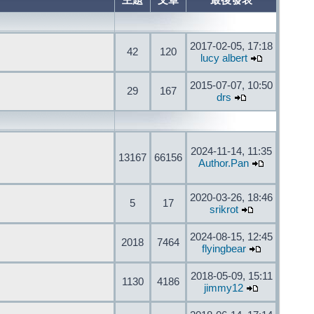
主題
文章
最後發表
2017-02-05, 17:18
42
120
lucy albert
2015-07-07, 10:50
29
167
drs
2024-11-14, 11:35
13167
66156
Author.Pan
2020-03-26, 18:46
5
17
srikrot
2024-08-15, 12:45
2018
7464
flyingbear
2018-05-09, 15:11
1130
4186
jimmy12