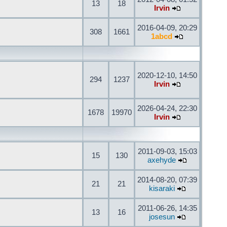
13
18
Irvin
2016-04-09, 20:29
308
1661
1abcd
2020-12-10, 14:50
294
1237
Irvin
2026-04-24, 22:30
1678
19970
Irvin
2011-09-03, 15:03
15
130
axehyde
2014-08-20, 07:39
21
21
kisaraki
2011-06-26, 14:35
13
16
josesun