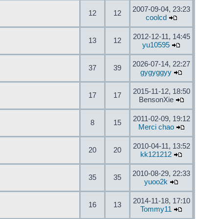
2007-09-04, 23:23
12
12
coolcd
2012-12-11, 14:45
13
12
yu10595
2026-07-14, 22:27
37
39
gygyggyy
2015-11-12, 18:50
17
17
BensonXie
2011-02-09, 19:12
8
15
Merci chao
2010-04-11, 13:52
20
20
kk121212
2010-08-29, 22:33
35
35
yuoo2k
2014-11-18, 17:10
16
13
Tommy11