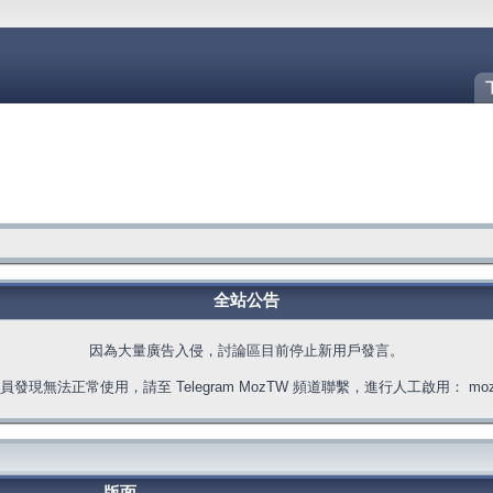
全站公告
因為大量廣告入侵，討論區目前停止新用戶發言。
發現無法正常使用，請至 Telegram MozTW 頻道聯繫，進行人工啟用： moztw.