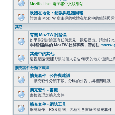
Mozilla Links 電子報中文版網站
軟體在地化：錯誤與建議回報
討論由 MozTW 所主導的軟體在地化中的錯誤與
其它
有關 MozTW 討論區
如果你對討論區有任何意見，歡迎提出。請勿於此
非關討論區的 MozTW 社群事務，請前往
moztw-
其他中的其他
這裡是隨便測試/張貼個人公告/聊天的地方但禁止
擴充套件分類下載區
擴充套件 - 公告與建議
「擴充套件分類下載」分區的公告，與相關建議
擴充套件 - 書籤
書籤管理之擴充套件
擴充套件 - 網誌工具
網誌寫作、RSS 訂閱、各種社會書籤等擴充套件