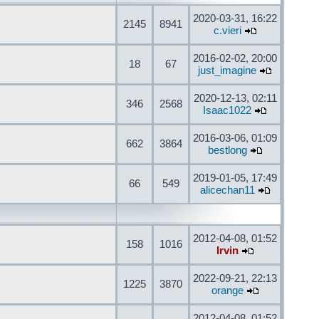
2020-03-31, 16:22
2145
8941
c.vieri
2016-02-02, 20:00
18
67
just_imagine
2020-12-13, 02:11
346
2568
Isaac1022
2016-03-06, 01:09
662
3864
bestlong
2019-01-05, 17:49
66
549
alicechan11
2012-04-08, 01:52
158
1016
Irvin
2022-09-21, 22:13
1225
3870
orange
2012-04-08, 01:52