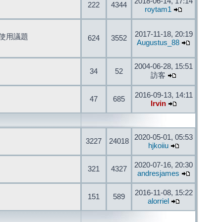
2018-06-14, 17:14
222
4344
roytam1
2017-11-18, 20:19
開發與使用議題
624
3552
Augustus_88
2004-06-28, 15:51
34
52
訪客
2016-09-13, 14:11
47
685
Irvin
2020-05-01, 05:53
3227
24018
hjkoiiu
2020-07-16, 20:30
321
4327
andresjames
2016-11-08, 15:22
151
589
alorriel