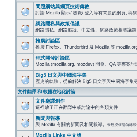
問題網站與網頁技術傳教
討論 Mozilla 顯示/ 瀏覽/ 登入等有問題的網頁, 與網路
網路隱私與政策倡議
網路隱私、網路追蹤、中立性、網路政策相關議題
推廣討論區
推廣 Firefox、Thunderbird 及 Mozilla 等 mozi
程式開發討論區
Mozilla (mozilla.org, mozdev) 開發、QA 等專案
Big5 日文與中國海字集
歷史的軌跡，從前解決 Big5 日文字與中國海字集等
文件翻譯 和 軟體在地化討論
文件翻譯創作
這裡放了正在翻譯中或討論中的各類文件
新聞與報導
與 Mozilla 有關的新聞及相關報導。
未經授權請勿轉載
Mozilla Links 中文版