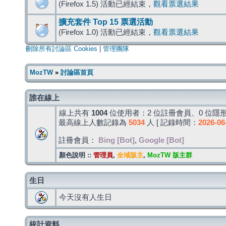
(Firefox 1.5) 活動已經結束，
觀看票選結果
擴充套件 Top 15 票選活動
(Firefox 1.0) 活動已經結束，
觀看票選結果
刪除所有討論區 Cookies
|
管理團隊
MozTW
»
討論區首頁
誰在線上
線上共有
1004
位使用者：2 位註冊會員、0 位隱形
最高線上人數記錄為
5034
人 [ 記錄時間：
2026-06
註冊會員：
Bing [Bot]
,
Google [Bot]
顏色說明 ::
管理員
,
全域版主
,
MozTW 版主群
生日
今天沒有人生日
統計資料