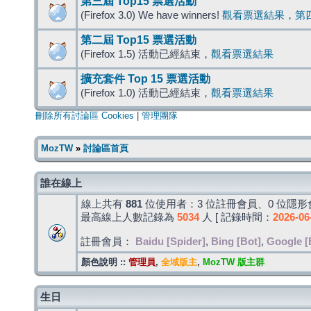
第三屆 Top15 票選活動
(Firefox 3.0) We have winners!
觀看票選結果
，
第
第二屆 Top15 票選活動
(Firefox 1.5) 活動已經結束，
觀看票選結果
擴充套件 Top 15 票選活動
(Firefox 1.0) 活動已經結束，
觀看票選結果
刪除所有討論區 Cookies
|
管理團隊
MozTW
»
討論區首頁
誰在線上
線上共有
881
位使用者：3 位註冊會員、0 位隱形會
最高線上人數記錄為
5034
人 [ 記錄時間：
2026-06
註冊會員：
Baidu [Spider]
,
Bing [Bot]
,
Google [
顏色說明 ::
管理員
,
全域版主
,
MozTW 版主群
生日