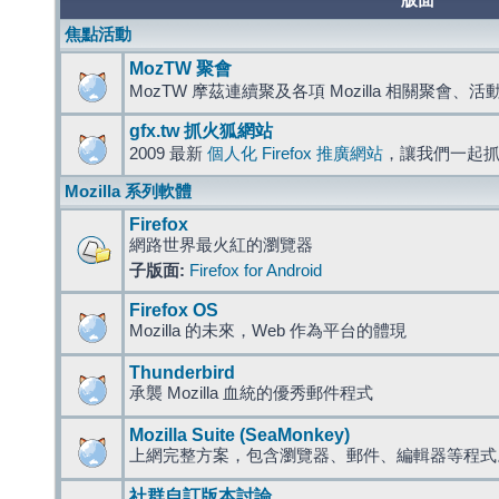
版面
焦點活動
MozTW 聚會
MozTW 摩茲連續聚及各項 Mozilla 相關聚會、
gfx.tw 抓火狐網站
2009 最新
個人化 Firefox 推廣網站
，讓我們一起
Mozilla 系列軟體
Firefox
網路世界最火紅的瀏覽器
子版面:
Firefox for Android
Firefox OS
Mozilla 的未來，Web 作為平台的體現
Thunderbird
承襲 Mozilla 血統的優秀郵件程式
Mozilla Suite (SeaMonkey)
上網完整方案，包含瀏覽器、郵件、編輯器等程
社群自訂版本討論