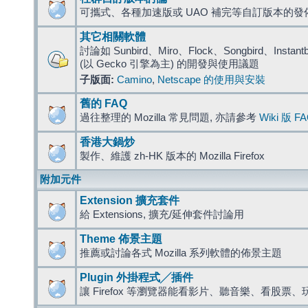
可攜式、各種加速版或 UAO 補完等自訂版本的發
其它相關軟體
討論如 Sunbird、Miro、Flock、Songbird、Instantbird
(以 Gecko 引擎為主) 的開發與使用議題
子版面:
Camino
,
Netscape 的使用與安裝
舊的 FAQ
過往整理的 Mozilla 常見問題, 亦請參考
Wiki 版 F
香港大鍋炒
製作、維護 zh-HK 版本的 Mozilla Firefox
附加元件
Extension 擴充套件
給 Extensions, 擴充/延伸套件討論用
Theme 佈景主題
推薦或討論各式 Mozilla 系列軟體的佈景主題
Plugin 外掛程式╱插件
讓 Firefox 等瀏覽器能看影片、聽音樂、看股