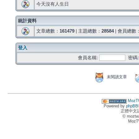
今天沒有人生日
統計資料
文章總數：
161479
| 主題總數：
28584
| 會員總數
登入
會員名稱:
密碼:
未閱讀文章
MozT
Powered by
phpBB
正體中文
© moztw
MozT