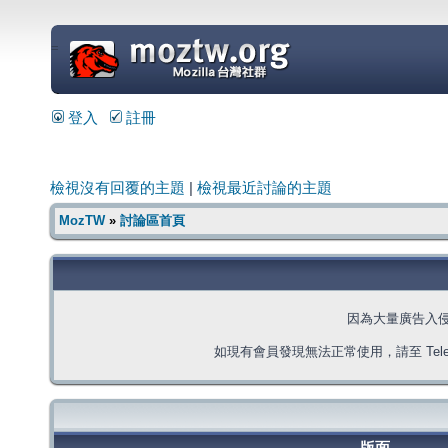
=
登入
註冊
檢視沒有回覆的主題
|
檢視最近討論的主題
MozTW
»
討論區首頁
因為大量廣告入
如現有會員發現無法正常使用，請至 Telegra