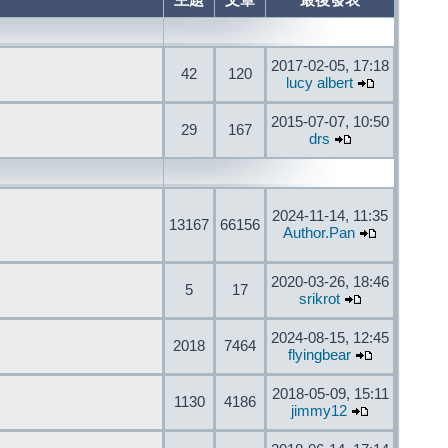
主題
文章
最後發表
2017-02-05, 17:18
42
120
lucy albert
2015-07-07, 10:50
29
167
drs
2024-11-14, 11:35
13167
66156
Author.Pan
2020-03-26, 18:46
5
17
srikrot
2024-08-15, 12:45
2018
7464
flyingbear
2018-05-09, 15:11
1130
4186
jimmy12