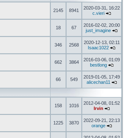
2020-03-31, 16:22
2145
8941
c.vieri
2016-02-02, 20:00
18
67
just_imagine
2020-12-13, 02:11
346
2568
Isaac1022
2016-03-06, 01:09
662
3864
bestlong
2019-01-05, 17:49
66
549
alicechan11
2012-04-08, 01:52
158
1016
Irvin
2022-09-21, 22:13
1225
3870
orange
2012-04-08, 01:52