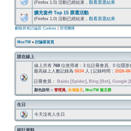
(Firefox 1.5) 活動已經結束，
觀看票選結果
擴充套件 Top 15 票選活動
(Firefox 1.0) 活動已經結束，
觀看票選結果
刪除所有討論區 Cookies
|
管理團隊
MozTW
»
討論區首頁
誰在線上
線上共有
768
位使用者：3 位註冊會員、0 位隱形會
最高線上人數記錄為
5034
人 [ 記錄時間：
2026-06
註冊會員：
Baidu [Spider]
,
Bing [Bot]
,
Google [
顏色說明 ::
管理員
,
全域版主
,
MozTW 版主群
生日
今天沒有人生日
統計資料