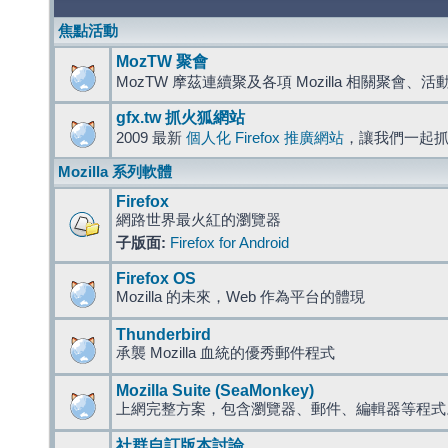
焦點活動
MozTW 聚會
MozTW 摩茲連續聚及各項 Mozilla 相關聚會、
gfx.tw 抓火狐網站
2009 最新
個人化 Firefox 推廣網站
，讓我們一起
Mozilla 系列軟體
Firefox
網路世界最火紅的瀏覽器
子版面:
Firefox for Android
Firefox OS
Mozilla 的未來，Web 作為平台的體現
Thunderbird
承襲 Mozilla 血統的優秀郵件程式
Mozilla Suite (SeaMonkey)
上網完整方案，包含瀏覽器、郵件、編輯器等程
社群自訂版本討論