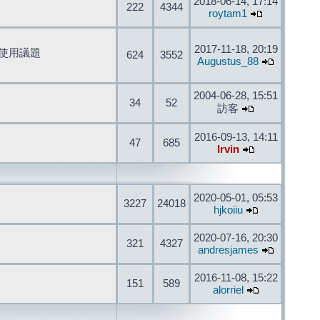
2018-06-14, 17:14
222
4344
roytam1
2017-11-18, 20:19
開發與使用議題
624
3552
Augustus_88
2004-06-28, 15:51
34
52
訪客
2016-09-13, 14:11
47
685
Irvin
2020-05-01, 05:53
3227
24018
hjkoiiu
2020-07-16, 20:30
321
4327
andresjames
2016-11-08, 15:22
151
589
alorriel