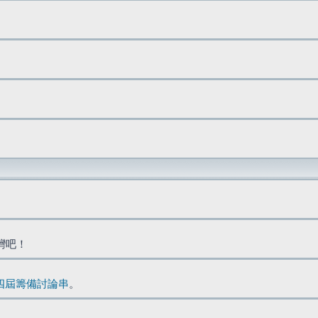
台灣吧！
四屆籌備討論串
。