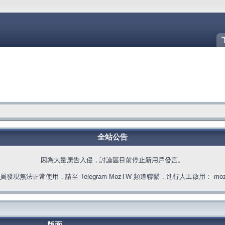
全站公告
因為大量廣告入侵，討論區目前停止新用戶發言。
發現無法正常使用，請至 Telegram MozTW 頻道聯繫，進行人工啟用： moztw.