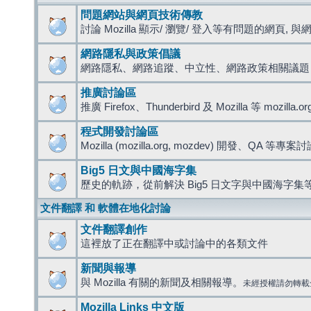
問題網站與網頁技術傳教
討論 Mozilla 顯示/ 瀏覽/ 登入等有問題的網頁, 與網路
網路隱私與政策倡議
網路隱私、網路追蹤、中立性、網路政策相關議題
推廣討論區
推廣 Firefox、Thunderbird 及 Mozilla 等 mozi
程式開發討論區
Mozilla (mozilla.org, mozdev) 開發、QA 等專案
Big5 日文與中國海字集
歷史的軌跡，從前解決 Big5 日文字與中國海字集等
文件翻譯 和 軟體在地化討論
文件翻譯創作
這裡放了正在翻譯中或討論中的各類文件
新聞與報導
與 Mozilla 有關的新聞及相關報導。
未經授權請勿轉載
Mozilla Links 中文版