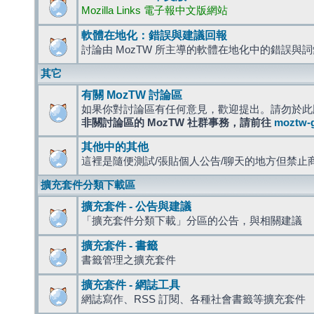
Mozilla Links 電子報中文版網站
軟體在地化：錯誤與建議回報
討論由 MozTW 所主導的軟體在地化中的錯誤與
其它
有關 MozTW 討論區
如果你對討論區有任何意見，歡迎提出。請勿於此
非關討論區的 MozTW 社群事務，請前往
moztw-
其他中的其他
這裡是隨便測試/張貼個人公告/聊天的地方但禁止
擴充套件分類下載區
擴充套件 - 公告與建議
「擴充套件分類下載」分區的公告，與相關建議
擴充套件 - 書籤
書籤管理之擴充套件
擴充套件 - 網誌工具
網誌寫作、RSS 訂閱、各種社會書籤等擴充套件