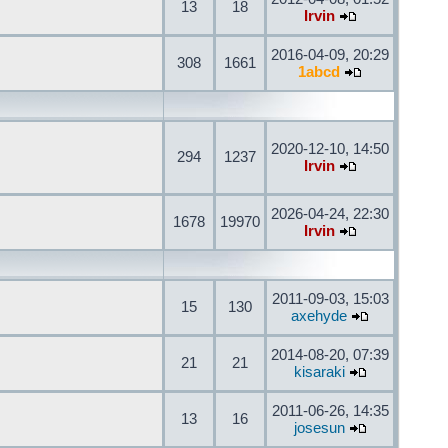
13
18
Irvin
2016-04-09, 20:29
308
1661
1abcd
2020-12-10, 14:50
294
1237
Irvin
2026-04-24, 22:30
1678
19970
Irvin
2011-09-03, 15:03
15
130
axehyde
2014-08-20, 07:39
21
21
kisaraki
2011-06-26, 14:35
13
16
josesun