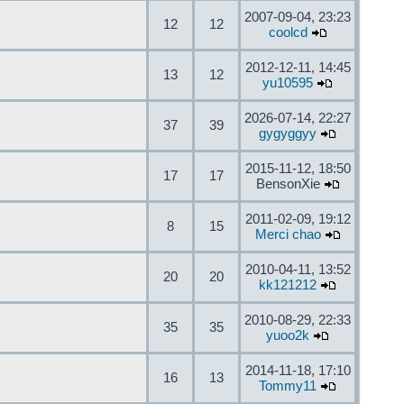
2007-09-04, 23:23
12
12
coolcd
2012-12-11, 14:45
13
12
yu10595
2026-07-14, 22:27
37
39
gygyggyy
2015-11-12, 18:50
17
17
BensonXie
2011-02-09, 19:12
8
15
Merci chao
2010-04-11, 13:52
20
20
kk121212
2010-08-29, 22:33
35
35
yuoo2k
2014-11-18, 17:10
16
13
Tommy11