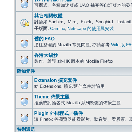
可攜式、各種加速版或 UAO 補完等自訂版本的發
其它相關軟體
討論如 Sunbird、Miro、Flock、Songbird、Instant
子版面:
Camino
,
Netscape 的使用與安裝
舊的 FAQ
過往整理的 Mozilla 常見問題, 亦請參考
Wiki 版 F
香港大鍋炒
製作、維護 zh-HK 版本的 Mozilla Firefox
附加元件
Extension 擴充套件
給 Extensions, 擴充/延伸套件討論用
Theme 佈景主題
推薦或討論各式 Mozilla 系列軟體的佈景主題
Plugin 外掛程式╱插件
讓 Firefox 等瀏覽器能看影片、聽音樂、看股
特別議題