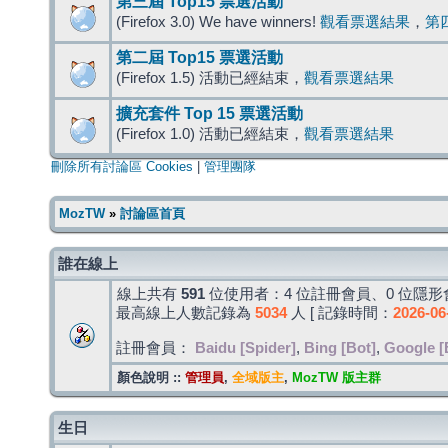
第三屆 Top15 票選活動
(Firefox 3.0) We have winners!
觀看票選結果
，
第
第二屆 Top15 票選活動
(Firefox 1.5) 活動已經結束，
觀看票選結果
擴充套件 Top 15 票選活動
(Firefox 1.0) 活動已經結束，
觀看票選結果
刪除所有討論區 Cookies
|
管理團隊
MozTW
»
討論區首頁
誰在線上
線上共有
591
位使用者：4 位註冊會員、0 位隱形會
最高線上人數記錄為
5034
人 [ 記錄時間：
2026-06
註冊會員：
Baidu [Spider]
,
Bing [Bot]
,
Google [
顏色說明 ::
管理員
,
全域版主
,
MozTW 版主群
生日