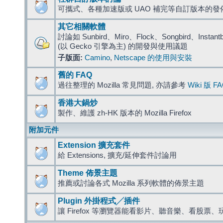
可攜式、各種加速版或 UAO 補完等自訂版本的發
其它相關軟體
討論如 Sunbird、Miro、Flock、Songbird、Instantbird
(以 Gecko 引擎為主) 的開發與使用議題
子版面:
Camino
,
Netscape 的使用與安裝
舊的 FAQ
過往整理的 Mozilla 常見問題, 亦請參考
Wiki 版 F
香港大鍋炒
製作、維護 zh-HK 版本的 Mozilla Firefox
附加元件
Extension 擴充套件
給 Extensions, 擴充/延伸套件討論用
Theme 佈景主題
推薦或討論各式 Mozilla 系列軟體的佈景主題
Plugin 外掛程式╱插件
讓 Firefox 等瀏覽器能看影片、聽音樂、看股