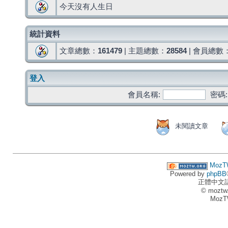
今天沒有人生日
統計資料
文章總數：
161479
| 主題總數：
28584
| 會員總數
登入
會員名稱:
密碼:
未閱讀文章
MozT
Powered by
phpBB
正體中文
© moztw
MozT