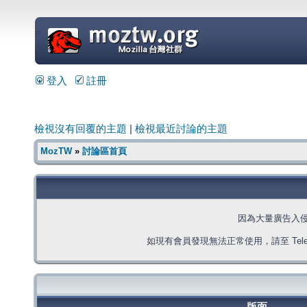
=
登入
註冊
檢視沒有回覆的主題
|
檢視最近討論的主題
MozTW
»
討論區首頁
因為大量廣告入
如現有會員發現無法正常使用，請至 Telegra