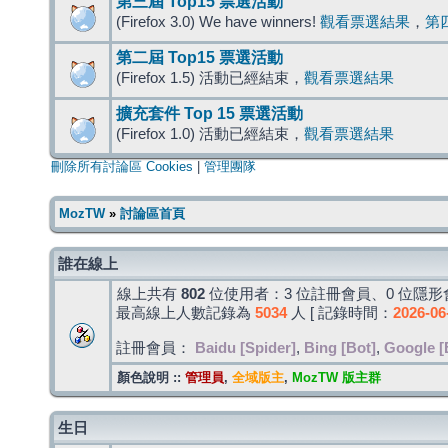
第三屆 Top15 票選活動
(Firefox 3.0) We have winners!
觀看票選結果
，
第
第二屆 Top15 票選活動
(Firefox 1.5) 活動已經結束，
觀看票選結果
擴充套件 Top 15 票選活動
(Firefox 1.0) 活動已經結束，
觀看票選結果
刪除所有討論區 Cookies
|
管理團隊
MozTW
»
討論區首頁
誰在線上
線上共有
802
位使用者：3 位註冊會員、0 位隱形會
最高線上人數記錄為
5034
人 [ 記錄時間：
2026-06
註冊會員：
Baidu [Spider]
,
Bing [Bot]
,
Google [
顏色說明 ::
管理員
,
全域版主
,
MozTW 版主群
生日