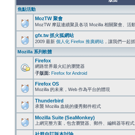
版面
焦點活動
MozTW 聚會
MozTW 摩茲連續聚及各項 Mozilla 相關聚會、
gfx.tw 抓火狐網站
2009 最新
個人化 Firefox 推廣網站
，讓我們一起
Mozilla 系列軟體
Firefox
網路世界最火紅的瀏覽器
子版面:
Firefox for Android
Firefox OS
Mozilla 的未來，Web 作為平台的體現
Thunderbird
承襲 Mozilla 血統的優秀郵件程式
Mozilla Suite (SeaMonkey)
上網完整方案，包含瀏覽器、郵件、編輯器等程
社群自訂版本討論