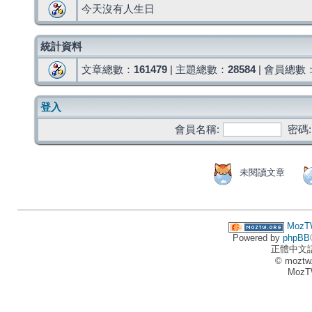
今天沒有人生日
統計資料
文章總數：
161479
| 主題總數：
28584
| 會員總數
登入
會員名稱:
密碼:
未閱讀文章
MozT
Powered by
phpBB
正體中文
© moztw
MozT