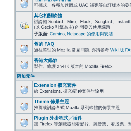
可攜式、各種加速版或 UAO 補完等自訂版本的發
其它相關軟體
討論如 Sunbird、Miro、Flock、Songbird、Instantbird
(以 Gecko 引擎為主) 的開發與使用議題
子版面:
Camino
,
Netscape 的使用與安裝
舊的 FAQ
過往整理的 Mozilla 常見問題, 亦請參考
Wiki 版 F
香港大鍋炒
製作、維護 zh-HK 版本的 Mozilla Firefox
附加元件
Extension 擴充套件
給 Extensions, 擴充/延伸套件討論用
Theme 佈景主題
推薦或討論各式 Mozilla 系列軟體的佈景主題
Plugin 外掛程式╱插件
讓 Firefox 等瀏覽器能看影片、聽音樂、看股