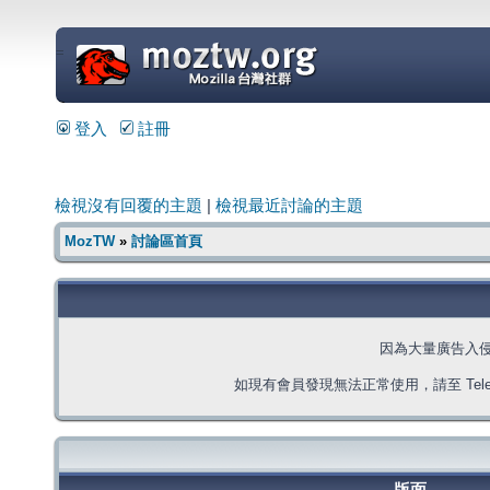
=
登入
註冊
檢視沒有回覆的主題
|
檢視最近討論的主題
MozTW
»
討論區首頁
因為大量廣告入
如現有會員發現無法正常使用，請至 Telegra