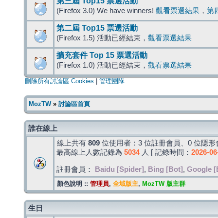
第三屆 Top15 票選活動
(Firefox 3.0) We have winners!
觀看票選結果
，
第
第二屆 Top15 票選活動
(Firefox 1.5) 活動已經結束，
觀看票選結果
擴充套件 Top 15 票選活動
(Firefox 1.0) 活動已經結束，
觀看票選結果
刪除所有討論區 Cookies
|
管理團隊
MozTW
»
討論區首頁
誰在線上
線上共有
809
位使用者：3 位註冊會員、0 位隱形會
最高線上人數記錄為
5034
人 [ 記錄時間：
2026-06
註冊會員：
Baidu [Spider]
,
Bing [Bot]
,
Google [
顏色說明 ::
管理員
,
全域版主
,
MozTW 版主群
生日