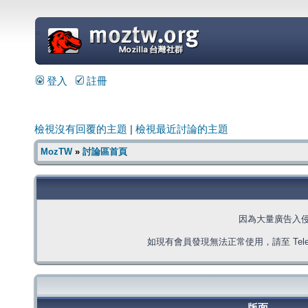
=
登入
註冊
檢視沒有回覆的主題
|
檢視最近討論的主題
MozTW
»
討論區首頁
因為大量廣告入
如現有會員發現無法正常使用，請至 Telegra