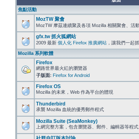
版面
焦點活動
MozTW 聚會
MozTW 摩茲連續聚及各項 Mozilla 相關聚會、
gfx.tw 抓火狐網站
2009 最新
個人化 Firefox 推廣網站
，讓我們一起
Mozilla 系列軟體
Firefox
網路世界最火紅的瀏覽器
子版面:
Firefox for Android
Firefox OS
Mozilla 的未來，Web 作為平台的體現
Thunderbird
承襲 Mozilla 血統的優秀郵件程式
Mozilla Suite (SeaMonkey)
上網完整方案，包含瀏覽器、郵件、編輯器等程
社群自訂版本討論