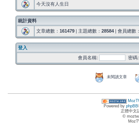
今天沒有人生日
統計資料
文章總數：
161479
| 主題總數：
28584
| 會員總數
登入
會員名稱:
密碼:
未閱讀文章
MozT
Powered by
phpBB
正體中文
© moztw
MozT