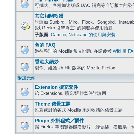
可攜式、各種加速版或 UAO 補完等自訂版本的發
其它相關軟體
討論如 Sunbird、Miro、Flock、Songbird、Instantbird
(以 Gecko 引擎為主) 的開發與使用議題
子版面:
Camino
,
Netscape 的使用與安裝
舊的 FAQ
過往整理的 Mozilla 常見問題, 亦請參考
Wiki 版 F
香港大鍋炒
製作、維護 zh-HK 版本的 Mozilla Firefox
附加元件
Extension 擴充套件
給 Extensions, 擴充/延伸套件討論用
Theme 佈景主題
推薦或討論各式 Mozilla 系列軟體的佈景主題
Plugin 外掛程式╱插件
讓 Firefox 等瀏覽器能看影片、聽音樂、看股