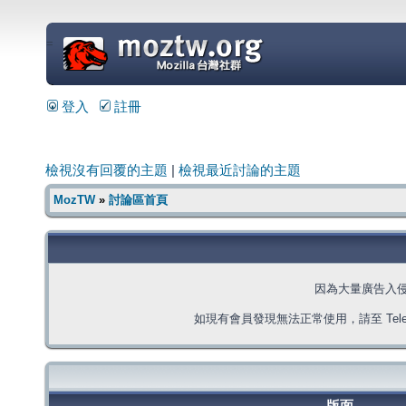
=
登入
註冊
檢視沒有回覆的主題
|
檢視最近討論的主題
MozTW
»
討論區首頁
因為大量廣告入
如現有會員發現無法正常使用，請至 Telegra