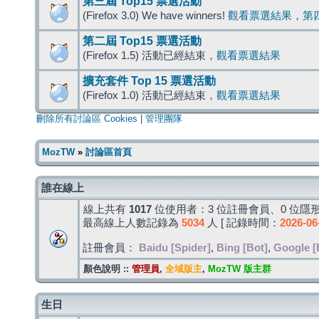
第三屆 Top15 票選活動
(Firefox 3.0) We have winners!
觀看票選結果
，
第
第二屆 Top15 票選活動
(Firefox 1.5) 活動已經結束，
觀看票選結果
擴充套件 Top 15 票選活動
(Firefox 1.0) 活動已經結束，
觀看票選結果
刪除所有討論區 Cookies
|
管理團隊
MozTW
»
討論區首頁
誰在線上
線上共有
1017
位使用者：3 位註冊會員、0 位隱形
最高線上人數記錄為
5034
人 [ 記錄時間：
2026-06
註冊會員：
Baidu [Spider]
,
Bing [Bot]
,
Google [
顏色說明 ::
管理員
,
全域版主
,
MozTW 版主群
生日