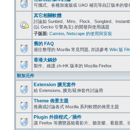
可攜式、各種加速版或 UAO 補完等自訂版本的發
其它相關軟體
討論如 Sunbird、Miro、Flock、Songbird、Instantbird
(以 Gecko 引擎為主) 的開發與使用議題
子版面:
Camino
,
Netscape 的使用與安裝
舊的 FAQ
過往整理的 Mozilla 常見問題, 亦請參考
Wiki 版 F
香港大鍋炒
製作、維護 zh-HK 版本的 Mozilla Firefox
附加元件
Extension 擴充套件
給 Extensions, 擴充/延伸套件討論用
Theme 佈景主題
推薦或討論各式 Mozilla 系列軟體的佈景主題
Plugin 外掛程式╱插件
讓 Firefox 等瀏覽器能看影片、聽音樂、看股