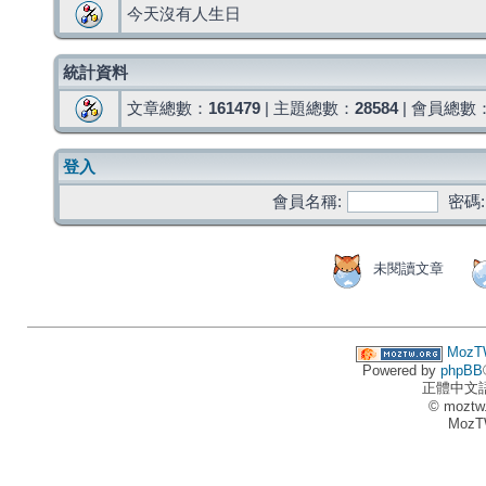
今天沒有人生日
統計資料
文章總數：
161479
| 主題總數：
28584
| 會員總數
登入
會員名稱:
密碼:
未閱讀文章
MozT
Powered by
phpBB
正體中文
© moztw
MozT