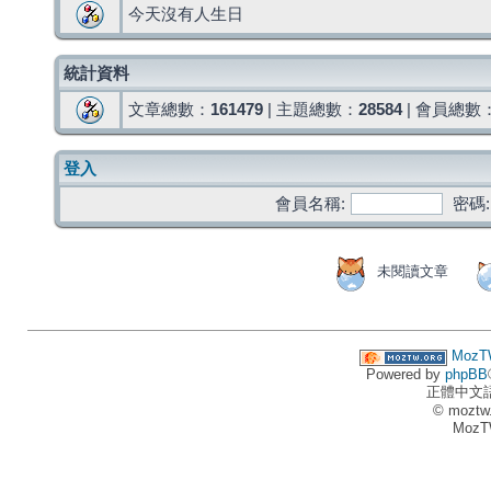
今天沒有人生日
統計資料
文章總數：
161479
| 主題總數：
28584
| 會員總數
登入
會員名稱:
密碼:
未閱讀文章
MozT
Powered by
phpBB
正體中文
© moztw
MozT