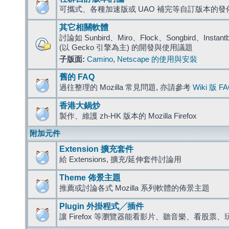
可攜式、各種加速版或 UAO 補完等自訂版本的發
其它相關軟體
討論如 Sunbird、Miro、Flock、Songbird、Instantbird
(以 Gecko 引擎為主) 的開發與使用議題
子版面:
Camino
,
Netscape 的使用與安裝
舊的 FAQ
過往整理的 Mozilla 常見問題, 亦請參考
Wiki 版 F
香港大鍋炒
製作、維護 zh-HK 版本的 Mozilla Firefox
附加元件
Extension 擴充套件
給 Extensions, 擴充/延伸套件討論用
Theme 佈景主題
推薦或討論各式 Mozilla 系列軟體的佈景主題
Plugin 外掛程式╱插件
讓 Firefox 等瀏覽器能看影片、聽音樂、看股