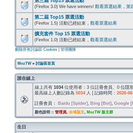
第三屆 Top15 票選活動
(Firefox 3.0) We have winners!
觀看票選結果
，
第
第二屆 Top15 票選活動
(Firefox 1.5) 活動已經結束，
觀看票選結果
擴充套件 Top 15 票選活動
(Firefox 1.0) 活動已經結束，
觀看票選結果
刪除所有討論區 Cookies
|
管理團隊
MozTW
»
討論區首頁
誰在線上
線上共有
1034
位使用者：3 位註冊會員、0 位隱形
最高線上人數記錄為
5034
人 [ 記錄時間：
2026-06
註冊會員：
Baidu [Spider]
,
Bing [Bot]
,
Google [
顏色說明 ::
管理員
,
全域版主
,
MozTW 版主群
生日