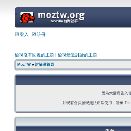
=
登入
註冊
檢視沒有回覆的主題
|
檢視最近討論的主題
MozTW
»
討論區首頁
因為大量廣告入
如現有會員發現無法正常使用，請至 Telegra