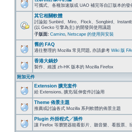
可攜式、各種加速版或 UAO 補完等自訂版本的發
其它相關軟體
討論如 Sunbird、Miro、Flock、Songbird、Instantbird
(以 Gecko 引擎為主) 的開發與使用議題
子版面:
Camino
,
Netscape 的使用與安裝
舊的 FAQ
過往整理的 Mozilla 常見問題, 亦請參考
Wiki 版 F
香港大鍋炒
製作、維護 zh-HK 版本的 Mozilla Firefox
附加元件
Extension 擴充套件
給 Extensions, 擴充/延伸套件討論用
Theme 佈景主題
推薦或討論各式 Mozilla 系列軟體的佈景主題
Plugin 外掛程式╱插件
讓 Firefox 等瀏覽器能看影片、聽音樂、看股