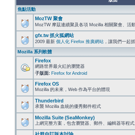
版面
焦點活動
MozTW 聚會
MozTW 摩茲連續聚及各項 Mozilla 相關聚會、
gfx.tw 抓火狐網站
2009 最新
個人化 Firefox 推廣網站
，讓我們一起
Mozilla 系列軟體
Firefox
網路世界最火紅的瀏覽器
子版面:
Firefox for Android
Firefox OS
Mozilla 的未來，Web 作為平台的體現
Thunderbird
承襲 Mozilla 血統的優秀郵件程式
Mozilla Suite (SeaMonkey)
上網完整方案，包含瀏覽器、郵件、編輯器等程
社群自訂版本討論