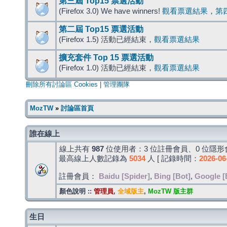
第三屆 Top15 票選活動
(Firefox 3.0) We have winners!
觀看票選結果
，
第
第二屆 Top15 票選活動
(Firefox 1.5) 活動已經結束，
觀看票選結果
擴充套件 Top 15 票選活動
(Firefox 1.0) 活動已經結束，
觀看票選結果
刪除所有討論區 Cookies
|
管理團隊
MozTW
»
討論區首頁
誰在線上
線上共有
987
位使用者：3 位註冊會員、0 位隱形會
最高線上人數記錄為
5034
人 [ 記錄時間：
2026-06
註冊會員：
Baidu [Spider]
,
Bing [Bot]
,
Google [
顏色說明 ::
管理員
,
全域版主
,
MozTW 版主群
生日