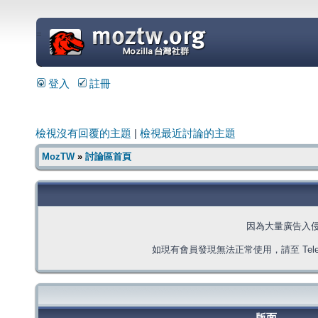
=
登入
註冊
檢視沒有回覆的主題
|
檢視最近討論的主題
MozTW
»
討論區首頁
因為大量廣告入
如現有會員發現無法正常使用，請至 Telegra