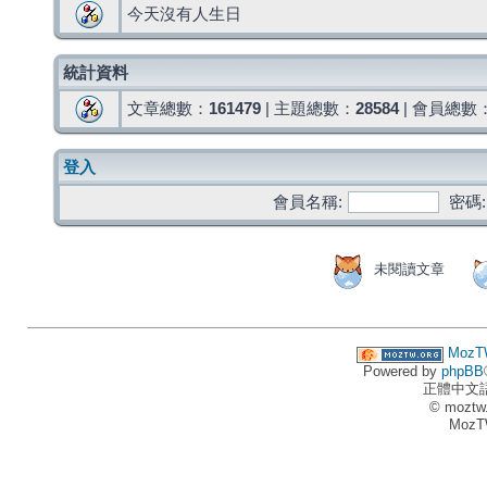
今天沒有人生日
統計資料
文章總數：
161479
| 主題總數：
28584
| 會員總數
登入
會員名稱:
密碼:
未閱讀文章
MozT
Powered by
phpBB
正體中文
© moztw
MozT