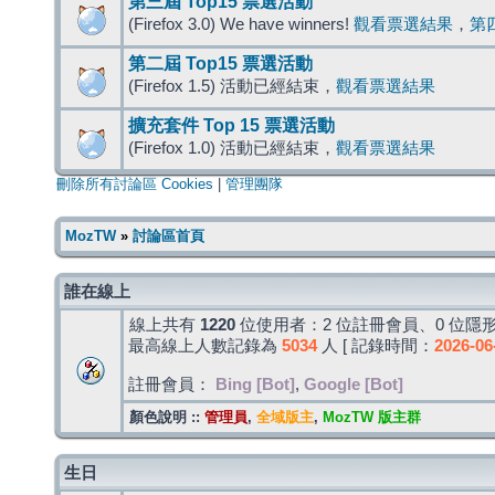
第三屆 Top15 票選活動
(Firefox 3.0) We have winners!
觀看票選結果
，
第
第二屆 Top15 票選活動
(Firefox 1.5) 活動已經結束，
觀看票選結果
擴充套件 Top 15 票選活動
(Firefox 1.0) 活動已經結束，
觀看票選結果
刪除所有討論區 Cookies
|
管理團隊
MozTW
»
討論區首頁
誰在線上
線上共有
1220
位使用者：2 位註冊會員、0 位隱形
最高線上人數記錄為
5034
人 [ 記錄時間：
2026-06
註冊會員：
Bing [Bot]
,
Google [Bot]
顏色說明 ::
管理員
,
全域版主
,
MozTW 版主群
生日