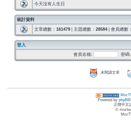
今天沒有人生日
統計資料
文章總數：
161479
| 主題總數：
28584
| 會員總數
登入
會員名稱:
密碼:
未閱讀文章
MozT
Powered by
phpBB
正體中文
© moztw
MozT