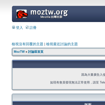
=
登入
註冊
檢視沒有回覆的主題
|
檢視最近討論的主題
MozTW
»
討論區首頁
因為大量廣告入
如現有會員發現無法正常使用，請至 Telegra