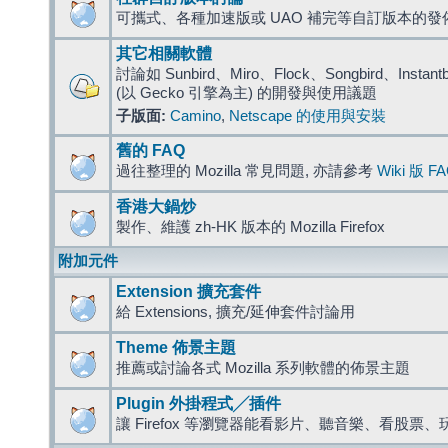
可攜式、各種加速版或 UAO 補完等自訂版本的發
其它相關軟體
討論如 Sunbird、Miro、Flock、Songbird、Instantbird
(以 Gecko 引擎為主) 的開發與使用議題
子版面:
Camino
,
Netscape 的使用與安裝
舊的 FAQ
過往整理的 Mozilla 常見問題, 亦請參考
Wiki 版 F
香港大鍋炒
製作、維護 zh-HK 版本的 Mozilla Firefox
附加元件
Extension 擴充套件
給 Extensions, 擴充/延伸套件討論用
Theme 佈景主題
推薦或討論各式 Mozilla 系列軟體的佈景主題
Plugin 外掛程式╱插件
讓 Firefox 等瀏覽器能看影片、聽音樂、看股