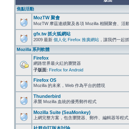
版面
焦點活動
MozTW 聚會
MozTW 摩茲連續聚及各項 Mozilla 相關聚會、
gfx.tw 抓火狐網站
2009 最新
個人化 Firefox 推廣網站
，讓我們一起
Mozilla 系列軟體
Firefox
網路世界最火紅的瀏覽器
子版面:
Firefox for Android
Firefox OS
Mozilla 的未來，Web 作為平台的體現
Thunderbird
承襲 Mozilla 血統的優秀郵件程式
Mozilla Suite (SeaMonkey)
上網完整方案，包含瀏覽器、郵件、編輯器等程
社群自訂版本討論