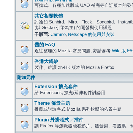
可攜式、各種加速版或 UAO 補完等自訂版本的發
其它相關軟體
討論如 Sunbird、Miro、Flock、Songbird、Instantbird
(以 Gecko 引擎為主) 的開發與使用議題
子版面:
Camino
,
Netscape 的使用與安裝
舊的 FAQ
過往整理的 Mozilla 常見問題, 亦請參考
Wiki 版 F
香港大鍋炒
製作、維護 zh-HK 版本的 Mozilla Firefox
附加元件
Extension 擴充套件
給 Extensions, 擴充/延伸套件討論用
Theme 佈景主題
推薦或討論各式 Mozilla 系列軟體的佈景主題
Plugin 外掛程式╱插件
讓 Firefox 等瀏覽器能看影片、聽音樂、看股