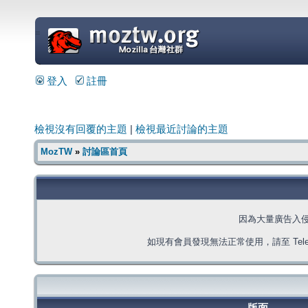
=
登入
註冊
檢視沒有回覆的主題
|
檢視最近討論的主題
MozTW
»
討論區首頁
因為大量廣告入
如現有會員發現無法正常使用，請至 Telegra