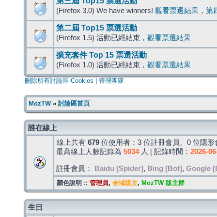
第三屆 Top15 票選活動
(Firefox 3.0) We have winners!
觀看票選結果
，
第
第二屆 Top15 票選活動
(Firefox 1.5) 活動已經結束，
觀看票選結果
擴充套件 Top 15 票選活動
(Firefox 1.0) 活動已經結束，
觀看票選結果
刪除所有討論區 Cookies
|
管理團隊
MozTW
»
討論區首頁
誰在線上
線上共有
679
位使用者：3 位註冊會員、0 位隱形會
最高線上人數記錄為
5034
人 [ 記錄時間：
2026-06
註冊會員：
Baidu [Spider]
,
Bing [Bot]
,
Google [
顏色說明 ::
管理員
,
全域版主
,
MozTW 版主群
生日