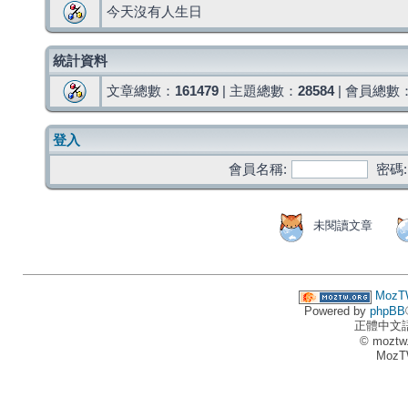
今天沒有人生日
統計資料
文章總數：
161479
| 主題總數：
28584
| 會員總數
登入
會員名稱:
密碼:
未閱讀文章
MozT
Powered by
phpBB
正體中文
© moztw
MozT