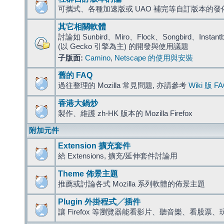
可攜式、各種加速版或 UAO 補完等自訂版本的發
其它相關軟體
討論如 Sunbird、Miro、Flock、Songbird、Instantbird
(以 Gecko 引擎為主) 的開發與使用議題
子版面:
Camino
,
Netscape 的使用與安裝
舊的 FAQ
過往整理的 Mozilla 常見問題, 亦請參考
Wiki 版 F
香港大鍋炒
製作、維護 zh-HK 版本的 Mozilla Firefox
附加元件
Extension 擴充套件
給 Extensions, 擴充/延伸套件討論用
Theme 佈景主題
推薦或討論各式 Mozilla 系列軟體的佈景主題
Plugin 外掛程式╱插件
讓 Firefox 等瀏覽器能看影片、聽音樂、看股