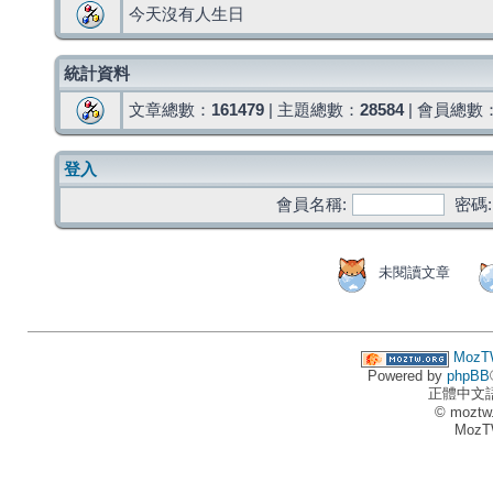
今天沒有人生日
統計資料
文章總數：
161479
| 主題總數：
28584
| 會員總數
登入
會員名稱:
密碼:
未閱讀文章
MozT
Powered by
phpBB
正體中文
© moztw
MozT