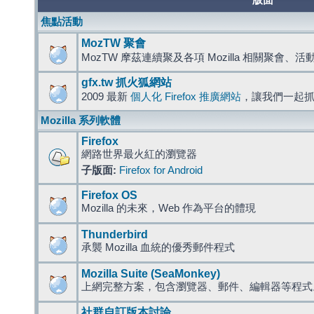
版面
焦點活動
MozTW 聚會
MozTW 摩茲連續聚及各項 Mozilla 相關聚會、
gfx.tw 抓火狐網站
2009 最新
個人化 Firefox 推廣網站
，讓我們一起
Mozilla 系列軟體
Firefox
網路世界最火紅的瀏覽器
子版面:
Firefox for Android
Firefox OS
Mozilla 的未來，Web 作為平台的體現
Thunderbird
承襲 Mozilla 血統的優秀郵件程式
Mozilla Suite (SeaMonkey)
上網完整方案，包含瀏覽器、郵件、編輯器等程
社群自訂版本討論