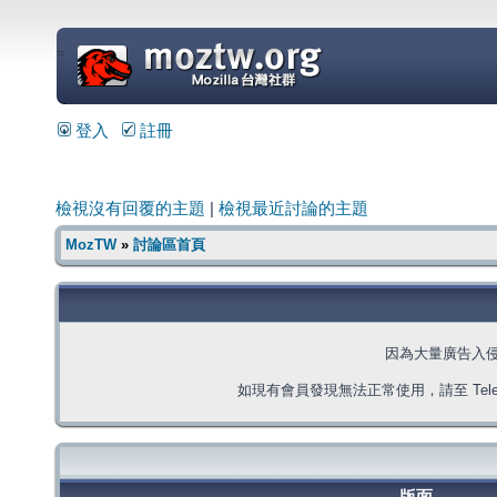
=
登入
註冊
檢視沒有回覆的主題
|
檢視最近討論的主題
MozTW
»
討論區首頁
因為大量廣告入
如現有會員發現無法正常使用，請至 Telegra