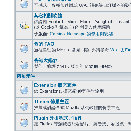
可攜式、各種加速版或 UAO 補完等自訂版本的發
其它相關軟體
討論如 Sunbird、Miro、Flock、Songbird、Instantbird
(以 Gecko 引擎為主) 的開發與使用議題
子版面:
Camino
,
Netscape 的使用與安裝
舊的 FAQ
過往整理的 Mozilla 常見問題, 亦請參考
Wiki 版 F
香港大鍋炒
製作、維護 zh-HK 版本的 Mozilla Firefox
附加元件
Extension 擴充套件
給 Extensions, 擴充/延伸套件討論用
Theme 佈景主題
推薦或討論各式 Mozilla 系列軟體的佈景主題
Plugin 外掛程式╱插件
讓 Firefox 等瀏覽器能看影片、聽音樂、看股