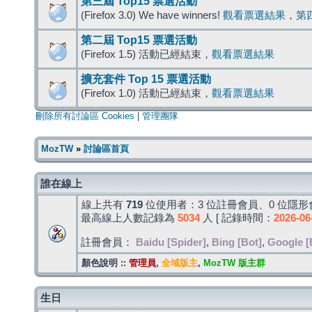
第三屆 Top15 票選活動
(Firefox 3.0) We have winners!
觀看票選結果
，
第
第二屆 Top15 票選活動
(Firefox 1.5) 活動已經結束，
觀看票選結果
擴充套件 Top 15 票選活動
(Firefox 1.0) 活動已經結束，
觀看票選結果
刪除所有討論區 Cookies
|
管理團隊
MozTW
»
討論區首頁
誰在線上
線上共有
719
位使用者：3 位註冊會員、0 位隱形會
最高線上人數記錄為
5034
人 [ 記錄時間：
2026-06
註冊會員：
Baidu [Spider]
,
Bing [Bot]
,
Google [
顏色說明 ::
管理員
,
全域版主
,
MozTW 版主群
生日