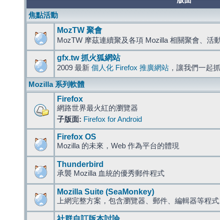
版面
焦點活動
MozTW 聚會
MozTW 摩茲連續聚及各項 Mozilla 相關聚會、
gfx.tw 抓火狐網站
2009 最新
個人化 Firefox 推廣網站
，讓我們一起
Mozilla 系列軟體
Firefox
網路世界最火紅的瀏覽器
子版面:
Firefox for Android
Firefox OS
Mozilla 的未來，Web 作為平台的體現
Thunderbird
承襲 Mozilla 血統的優秀郵件程式
Mozilla Suite (SeaMonkey)
上網完整方案，包含瀏覽器、郵件、編輯器等程
社群自訂版本討論