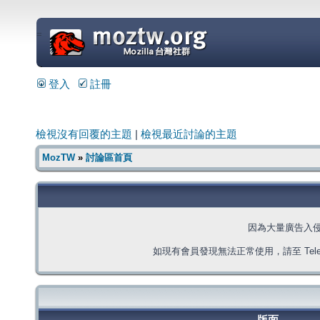
=
登入
註冊
檢視沒有回覆的主題
|
檢視最近討論的主題
MozTW
»
討論區首頁
因為大量廣告入
如現有會員發現無法正常使用，請至 Telegra