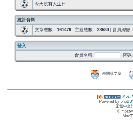
今天沒有人生日
統計資料
文章總數：
161479
| 主題總數：
28584
| 會員總數
登入
會員名稱:
密碼:
未閱讀文章
MozT
Powered by
phpBB
正體中文
© moztw
MozT