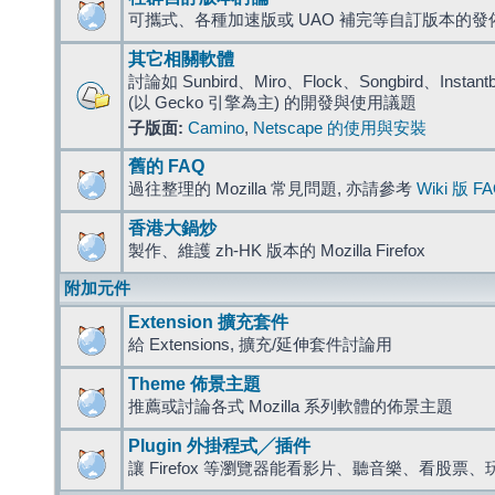
可攜式、各種加速版或 UAO 補完等自訂版本的發
其它相關軟體
討論如 Sunbird、Miro、Flock、Songbird、Instantbird
(以 Gecko 引擎為主) 的開發與使用議題
子版面:
Camino
,
Netscape 的使用與安裝
舊的 FAQ
過往整理的 Mozilla 常見問題, 亦請參考
Wiki 版 F
香港大鍋炒
製作、維護 zh-HK 版本的 Mozilla Firefox
附加元件
Extension 擴充套件
給 Extensions, 擴充/延伸套件討論用
Theme 佈景主題
推薦或討論各式 Mozilla 系列軟體的佈景主題
Plugin 外掛程式╱插件
讓 Firefox 等瀏覽器能看影片、聽音樂、看股