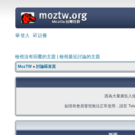
=
登入
註冊
檢視沒有回覆的主題
|
檢視最近討論的主題
MozTW
»
討論區首頁
因為大量廣告入
如現有會員發現無法正常使用，請至 Telegra