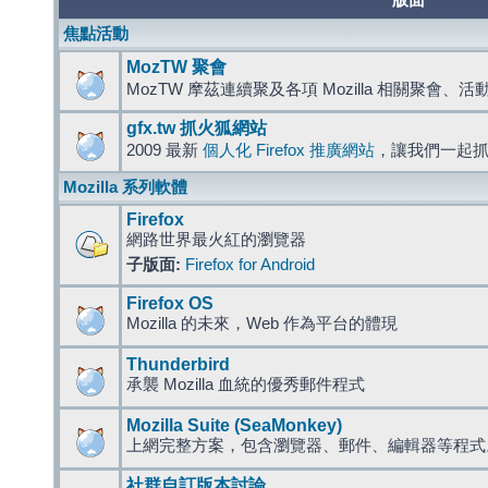
版面
焦點活動
MozTW 聚會
MozTW 摩茲連續聚及各項 Mozilla 相關聚會、
gfx.tw 抓火狐網站
2009 最新
個人化 Firefox 推廣網站
，讓我們一起
Mozilla 系列軟體
Firefox
網路世界最火紅的瀏覽器
子版面:
Firefox for Android
Firefox OS
Mozilla 的未來，Web 作為平台的體現
Thunderbird
承襲 Mozilla 血統的優秀郵件程式
Mozilla Suite (SeaMonkey)
上網完整方案，包含瀏覽器、郵件、編輯器等程
社群自訂版本討論