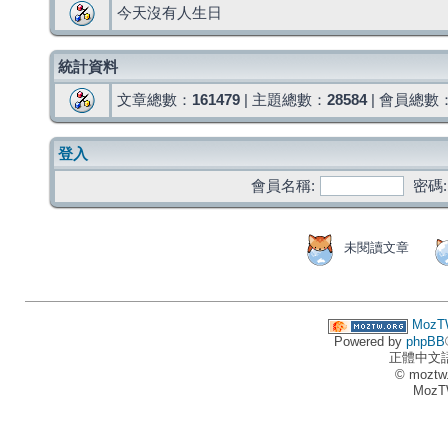
今天沒有人生日
統計資料
文章總數：
161479
| 主題總數：
28584
| 會員總數
登入
會員名稱:
密碼:
未閱讀文章
MozT
Powered by
phpBB
正體中文
© moztw
MozT