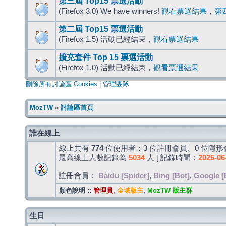
第三屆 Top15 票選活動
(Firefox 3.0) We have winners!
觀看票選結果
，
第
第二屆 Top15 票選活動
(Firefox 1.5) 活動已經結束，
觀看票選結果
擴充套件 Top 15 票選活動
(Firefox 1.0) 活動已經結束，
觀看票選結果
刪除所有討論區 Cookies
|
管理團隊
MozTW
»
討論區首頁
誰在線上
線上共有
774
位使用者：3 位註冊會員、0 位隱形會
最高線上人數記錄為
5034
人 [ 記錄時間：
2026-06
註冊會員：
Baidu [Spider]
,
Bing [Bot]
,
Google [
顏色說明 ::
管理員
,
全域版主
,
MozTW 版主群
生日