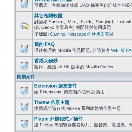
可攜式、各種加速版或 UAO 補完等自訂版本的發
其它相關軟體
討論如 Sunbird、Miro、Flock、Songbird、Instantbird
(以 Gecko 引擎為主) 的開發與使用議題
子版面:
Camino
,
Netscape 的使用與安裝
舊的 FAQ
過往整理的 Mozilla 常見問題, 亦請參考
Wiki 版 F
香港大鍋炒
製作、維護 zh-HK 版本的 Mozilla Firefox
附加元件
Extension 擴充套件
給 Extensions, 擴充/延伸套件討論用
Theme 佈景主題
推薦或討論各式 Mozilla 系列軟體的佈景主題
Plugin 外掛程式╱插件
讓 Firefox 等瀏覽器能看影片、聽音樂、看股