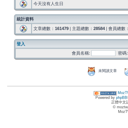
今天沒有人生日
統計資料
文章總數：
161479
| 主題總數：
28584
| 會員總數
登入
會員名稱:
密碼:
未閱讀文章
MozT
Powered by
phpBB
正體中文
© moztw
MozT