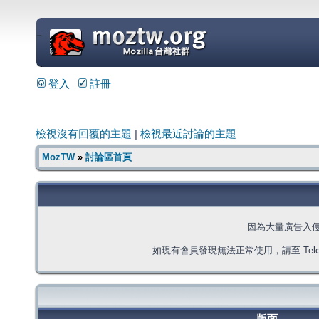
=
登入
註冊
檢視沒有回覆的主題
|
檢視最近討論的主題
MozTW
»
討論區首頁
因為大量廣告入
如現有會員發現無法正常使用，請至 Telegra