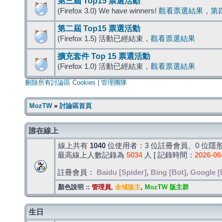
第三屆 Top15 票選活動
(Firefox 3.0) We have winners!
觀看票選結果
，
第
第二屆 Top15 票選活動
(Firefox 1.5) 活動已經結束，
觀看票選結果
擴充套件 Top 15 票選活動
(Firefox 1.0) 活動已經結束，
觀看票選結果
刪除所有討論區 Cookies
|
管理團隊
MozTW
»
討論區首頁
誰在線上
線上共有
1040
位使用者：3 位註冊會員、0 位隱形
最高線上人數記錄為
5034
人 [ 記錄時間：
2026-06
註冊會員：
Baidu [Spider]
,
Bing [Bot]
,
Google [
顏色說明 ::
管理員
,
全域版主
,
MozTW 版主群
生日