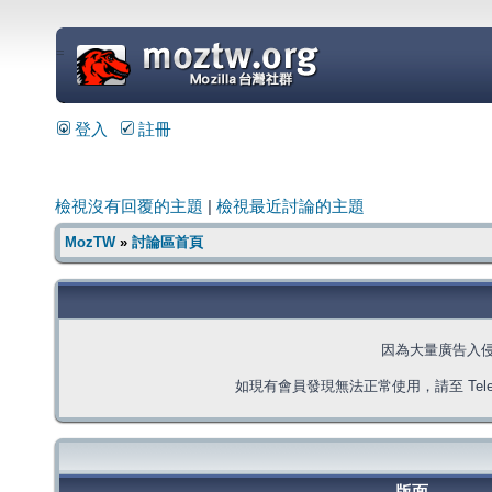
=
登入
註冊
檢視沒有回覆的主題
|
檢視最近討論的主題
MozTW
»
討論區首頁
因為大量廣告入
如現有會員發現無法正常使用，請至 Telegra