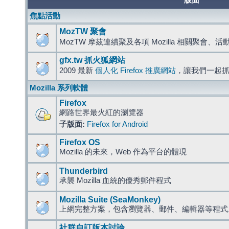
版面
焦點活動
MozTW 聚會
MozTW 摩茲連續聚及各項 Mozilla 相關聚會、
gfx.tw 抓火狐網站
2009 最新
個人化 Firefox 推廣網站
，讓我們一起
Mozilla 系列軟體
Firefox
網路世界最火紅的瀏覽器
子版面:
Firefox for Android
Firefox OS
Mozilla 的未來，Web 作為平台的體現
Thunderbird
承襲 Mozilla 血統的優秀郵件程式
Mozilla Suite (SeaMonkey)
上網完整方案，包含瀏覽器、郵件、編輯器等程
社群自訂版本討論