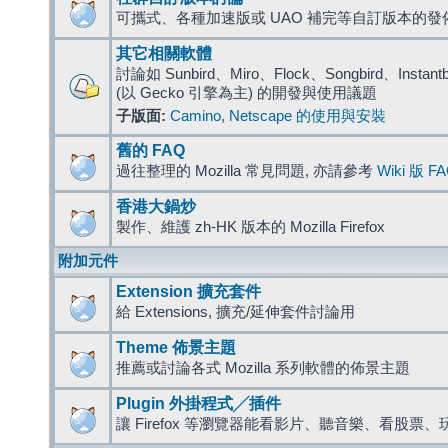
可攜式、各種加速版或 UAO 補完等自訂版本的發
其它相關軟體
討論如 Sunbird、Miro、Flock、Songbird、Instantbird
(以 Gecko 引擎為主) 的開發與使用議題
子版面:
Camino
,
Netscape 的使用與安裝
舊的 FAQ
過往整理的 Mozilla 常見問題, 亦請參考
Wiki 版 F
香港大鍋炒
製作、維護 zh-HK 版本的 Mozilla Firefox
附加元件
Extension 擴充套件
給 Extensions, 擴充/延伸套件討論用
Theme 佈景主題
推薦或討論各式 Mozilla 系列軟體的佈景主題
Plugin 外掛程式╱插件
讓 Firefox 等瀏覽器能看影片、聽音樂、看股