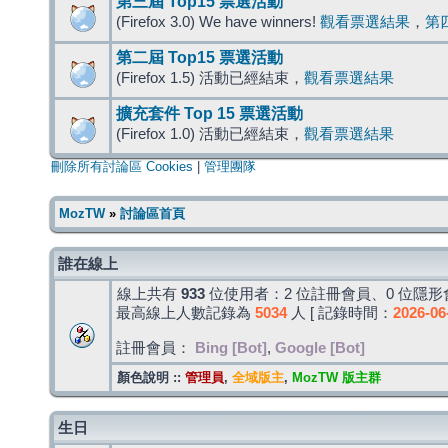
第三屆 Top15 票選活動
(Firefox 3.0) We have winners!
觀看票選結果
，
第
第二屆 Top15 票選活動
(Firefox 1.5) 活動已經結束，
觀看票選結果
擴充套件 Top 15 票選活動
(Firefox 1.0) 活動已經結束，
觀看票選結果
刪除所有討論區 Cookies
|
管理團隊
MozTW
»
討論區首頁
誰在線上
線上共有
933
位使用者：2 位註冊會員、0 位隱形會
最高線上人數記錄為
5034
人 [ 記錄時間：
2026-06
註冊會員：
Bing [Bot]
,
Google [Bot]
顏色說明 ::
管理員
,
全域版主
,
MozTW 版主群
生日