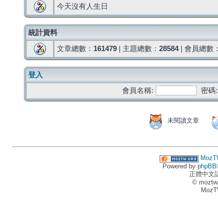
今天沒有人生日
統計資料
文章總數：
161479
| 主題總數：
28584
| 會員總數
登入
會員名稱:
密碼:
未閱讀文章
MozT
Powered by
phpBB
正體中文
© moztw
MozT