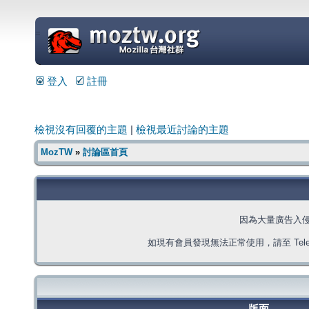
=
登入
註冊
檢視沒有回覆的主題
|
檢視最近討論的主題
MozTW
»
討論區首頁
因為大量廣告入
如現有會員發現無法正常使用，請至 Telegra