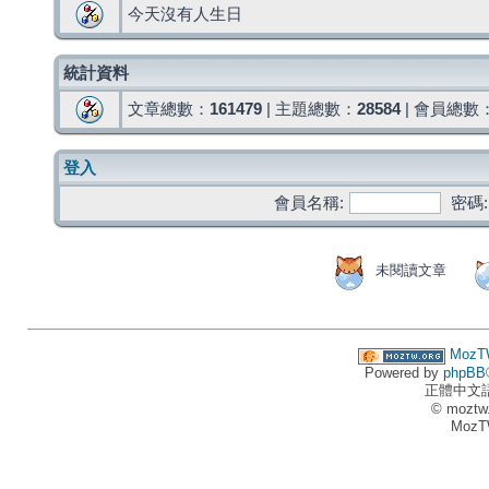
今天沒有人生日
統計資料
文章總數：
161479
| 主題總數：
28584
| 會員總數
登入
會員名稱:
密碼:
未閱讀文章
MozT
Powered by
phpBB
正體中文
© moztw
MozT