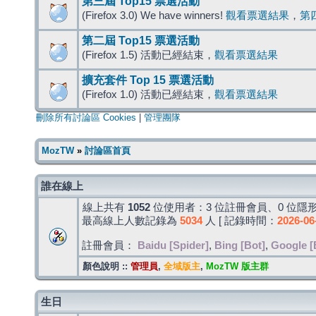
第三屆 Top15 票選活動
(Firefox 3.0) We have winners!
觀看票選結果
，
第
第二屆 Top15 票選活動
(Firefox 1.5) 活動已經結束，
觀看票選結果
擴充套件 Top 15 票選活動
(Firefox 1.0) 活動已經結束，
觀看票選結果
刪除所有討論區 Cookies
|
管理團隊
MozTW
»
討論區首頁
誰在線上
線上共有
1052
位使用者：3 位註冊會員、0 位隱形
最高線上人數記錄為
5034
人 [ 記錄時間：
2026-06
註冊會員：
Baidu [Spider]
,
Bing [Bot]
,
Google [
顏色說明 ::
管理員
,
全域版主
,
MozTW 版主群
生日