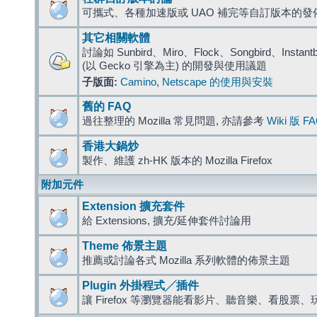
可攜式、各種加速版或 UAO 補完等自訂版本的發
其它相關軟體
討論如 Sunbird、Miro、Flock、Songbird、Instantbird
(以 Gecko 引擎為主) 的開發與使用議題
子版面:
Camino
,
Netscape 的使用與安裝
舊的 FAQ
過往整理的 Mozilla 常見問題, 亦請參考
Wiki 版 F
香港大鍋炒
製作、維護 zh-HK 版本的 Mozilla Firefox
附加元件
Extension 擴充套件
給 Extensions, 擴充/延伸套件討論用
Theme 佈景主題
推薦或討論各式 Mozilla 系列軟體的佈景主題
Plugin 外掛程式╱插件
讓 Firefox 等瀏覽器能看影片、聽音樂、看股