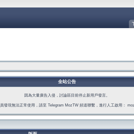
全站公告
因為大量廣告入侵，討論區目前停止新用戶發言。
發現無法正常使用，請至 Telegram MozTW 頻道聯繫，進行人工啟用： moztw.