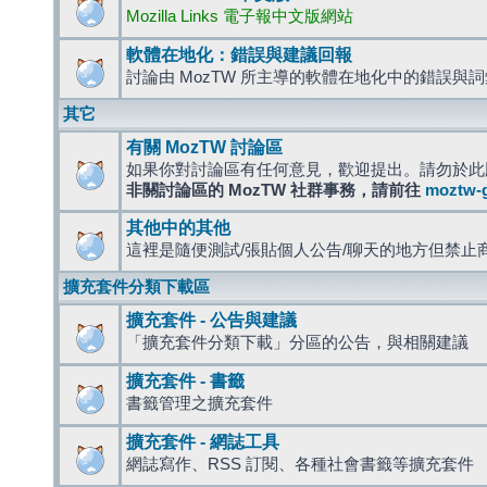
Mozilla Links 電子報中文版網站
軟體在地化：錯誤與建議回報
討論由 MozTW 所主導的軟體在地化中的錯誤與
其它
有關 MozTW 討論區
如果你對討論區有任何意見，歡迎提出。請勿於此
非關討論區的 MozTW 社群事務，請前往
moztw-
其他中的其他
這裡是隨便測試/張貼個人公告/聊天的地方但禁止
擴充套件分類下載區
擴充套件 - 公告與建議
「擴充套件分類下載」分區的公告，與相關建議
擴充套件 - 書籤
書籤管理之擴充套件
擴充套件 - 網誌工具
網誌寫作、RSS 訂閱、各種社會書籤等擴充套件