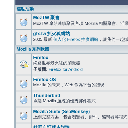
焦點活動
MozTW 聚會
MozTW 摩茲連續聚及各項 Mozilla 相關聚會、
gfx.tw 抓火狐網站
2009 最新
個人化 Firefox 推廣網站
，讓我們一起
Mozilla 系列軟體
Firefox
網路世界最火紅的瀏覽器
子版面:
Firefox for Android
Firefox OS
Mozilla 的未來，Web 作為平台的體現
Thunderbird
承襲 Mozilla 血統的優秀郵件程式
Mozilla Suite (SeaMonkey)
上網完整方案，包含瀏覽器、郵件、編輯器等程
社群自訂版本討論