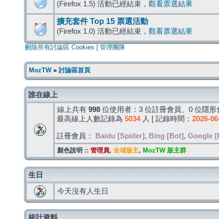
(Firefox 1.5) 活動已經結束，
觀看票選結果
擴充套件 Top 15 票選活動
(Firefox 1.0) 活動已經結束，
觀看票選結果
刪除所有討論區 Cookies
|
管理團隊
MozTW
»
討論區首頁
誰在線上
線上共有
998
位使用者：3 位註冊會員、0 位隱形會
最高線上人數記錄為
5034
人 [ 記錄時間：
2026-06
註冊會員：
Baidu [Spider]
,
Bing [Bot]
,
Google [
顏色說明 ::
管理員
,
全域版主
,
MozTW 版主群
生日
今天沒有人生日
統計資料