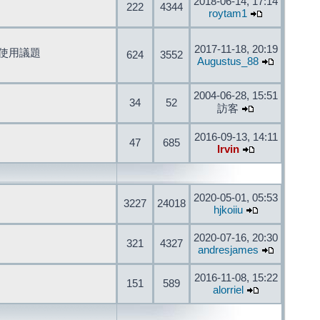
2018-06-14, 17:14
222
4344
roytam1
2017-11-18, 20:19
開發與使用議題
624
3552
Augustus_88
2004-06-28, 15:51
34
52
訪客
2016-09-13, 14:11
47
685
Irvin
2020-05-01, 05:53
3227
24018
hjkoiiu
2020-07-16, 20:30
321
4327
andresjames
2016-11-08, 15:22
151
589
alorriel