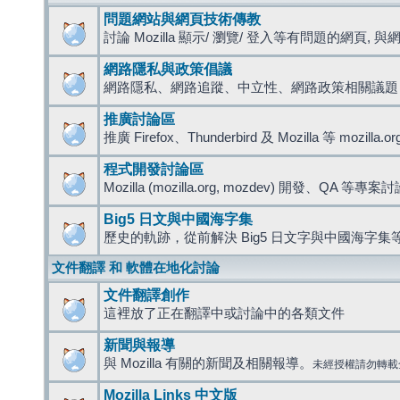
問題網站與網頁技術傳教
討論 Mozilla 顯示/ 瀏覽/ 登入等有問題的網頁, 與網路
網路隱私與政策倡議
網路隱私、網路追蹤、中立性、網路政策相關議題
推廣討論區
推廣 Firefox、Thunderbird 及 Mozilla 等 mozi
程式開發討論區
Mozilla (mozilla.org, mozdev) 開發、QA 等專案
Big5 日文與中國海字集
歷史的軌跡，從前解決 Big5 日文字與中國海字集等
文件翻譯 和 軟體在地化討論
文件翻譯創作
這裡放了正在翻譯中或討論中的各類文件
新聞與報導
與 Mozilla 有關的新聞及相關報導。
未經授權請勿轉載
Mozilla Links 中文版