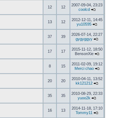
2007-09-04, 23:23
12
12
coolcd
2012-12-11, 14:45
13
12
yu10595
2026-07-14, 22:27
37
39
gygyggyy
2015-11-12, 18:50
17
17
BensonXie
2011-02-09, 19:12
8
15
Merci chao
2010-04-11, 13:52
20
20
kk121212
2010-08-29, 22:33
35
35
yuoo2k
2014-11-18, 17:10
16
13
Tommy11