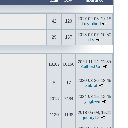
主題
文章
最後發表
2017-02-05, 17:18
42
120
lucy albert
2015-07-07, 10:50
29
167
drs
2024-11-14, 11:35
13167
66156
Author.Pan
2020-03-26, 18:46
5
17
srikrot
2024-08-15, 12:45
2018
7464
flyingbear
2018-05-09, 15:11
1130
4186
jimmy12