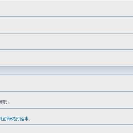
台灣吧！
四屆籌備討論串
。