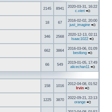
2020-03-31, 16:22
2145
8941
c.vieri
2016-02-02, 20:00
18
67
just_imagine
2020-12-13, 02:11
346
2568
Isaac1022
2016-03-06, 01:09
662
3864
bestlong
2019-01-05, 17:49
66
549
alicechan11
2012-04-08, 01:52
158
1016
Irvin
2022-09-21, 22:13
1225
3870
orange
2012-04-08, 01:52