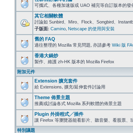
可攜式、各種加速版或 UAO 補完等自訂版本的發
其它相關軟體
討論如 Sunbird、Miro、Flock、Songbird、Instant
子版面:
Camino
,
Netscape 的使用與安裝
舊的 FAQ
過往整理的 Mozilla 常見問題, 亦請參考
Wiki 版 F
香港大鍋炒
製作、維護 zh-HK 版本的 Mozilla Firefox
附加元件
Extension 擴充套件
給 Extensions, 擴充/延伸套件討論用
Theme 佈景主題
推薦或討論各式 Mozilla 系列軟體的佈景主題
Plugin 外掛程式╱插件
讓 Firefox 等瀏覽器能看影片、聽音樂、看股
特別議題