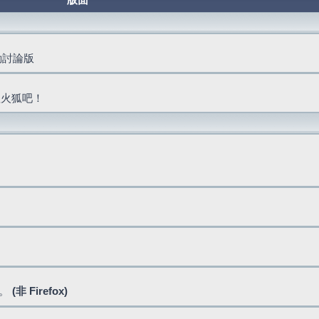
版面
活動討論版
抓火狐吧！
式。
(非 Firefox)