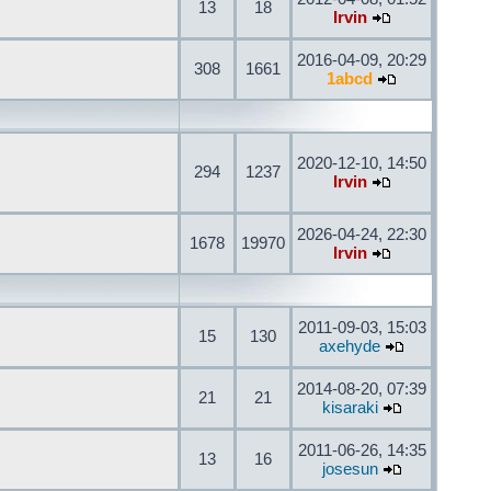
13
18
Irvin
2016-04-09, 20:29
308
1661
1abcd
2020-12-10, 14:50
294
1237
Irvin
2026-04-24, 22:30
1678
19970
Irvin
2011-09-03, 15:03
15
130
axehyde
2014-08-20, 07:39
21
21
kisaraki
2011-06-26, 14:35
13
16
josesun