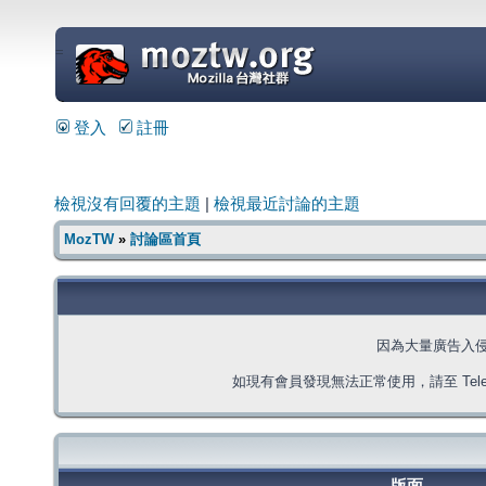
=
登入
註冊
檢視沒有回覆的主題
|
檢視最近討論的主題
MozTW
»
討論區首頁
因為大量廣告入
如現有會員發現無法正常使用，請至 Telegra