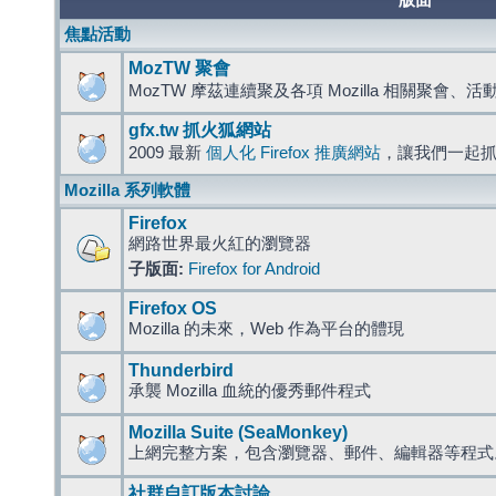
版面
焦點活動
MozTW 聚會
MozTW 摩茲連續聚及各項 Mozilla 相關聚會、
gfx.tw 抓火狐網站
2009 最新
個人化 Firefox 推廣網站
，讓我們一起
Mozilla 系列軟體
Firefox
網路世界最火紅的瀏覽器
子版面:
Firefox for Android
Firefox OS
Mozilla 的未來，Web 作為平台的體現
Thunderbird
承襲 Mozilla 血統的優秀郵件程式
Mozilla Suite (SeaMonkey)
上網完整方案，包含瀏覽器、郵件、編輯器等程
社群自訂版本討論