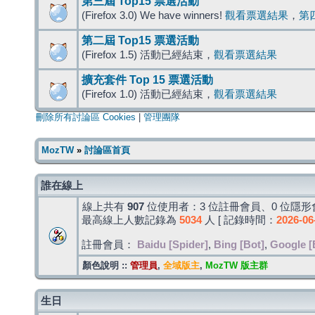
第三屆 Top15 票選活動
(Firefox 3.0) We have winners!
觀看票選結果
，
第
第二屆 Top15 票選活動
(Firefox 1.5) 活動已經結束，
觀看票選結果
擴充套件 Top 15 票選活動
(Firefox 1.0) 活動已經結束，
觀看票選結果
刪除所有討論區 Cookies
|
管理團隊
MozTW
»
討論區首頁
誰在線上
線上共有
907
位使用者：3 位註冊會員、0 位隱形會
最高線上人數記錄為
5034
人 [ 記錄時間：
2026-06
註冊會員：
Baidu [Spider]
,
Bing [Bot]
,
Google [
顏色說明 ::
管理員
,
全域版主
,
MozTW 版主群
生日