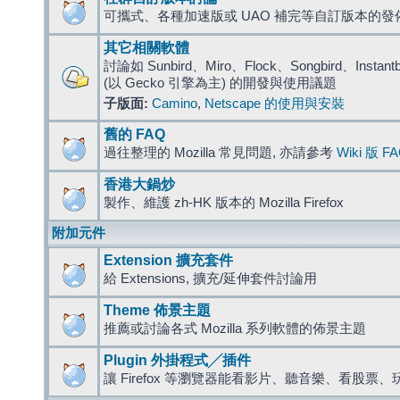
可攜式、各種加速版或 UAO 補完等自訂版本的發
其它相關軟體
討論如 Sunbird、Miro、Flock、Songbird、Instantbird
(以 Gecko 引擎為主) 的開發與使用議題
子版面:
Camino
,
Netscape 的使用與安裝
舊的 FAQ
過往整理的 Mozilla 常見問題, 亦請參考
Wiki 版 F
香港大鍋炒
製作、維護 zh-HK 版本的 Mozilla Firefox
附加元件
Extension 擴充套件
給 Extensions, 擴充/延伸套件討論用
Theme 佈景主題
推薦或討論各式 Mozilla 系列軟體的佈景主題
Plugin 外掛程式╱插件
讓 Firefox 等瀏覽器能看影片、聽音樂、看股