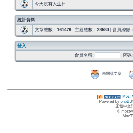
今天沒有人生日
統計資料
文章總數：
161479
| 主題總數：
28584
| 會員總數
登入
會員名稱:
密碼:
未閱讀文章
MozT
Powered by
phpBB
正體中文
© moztw
MozT