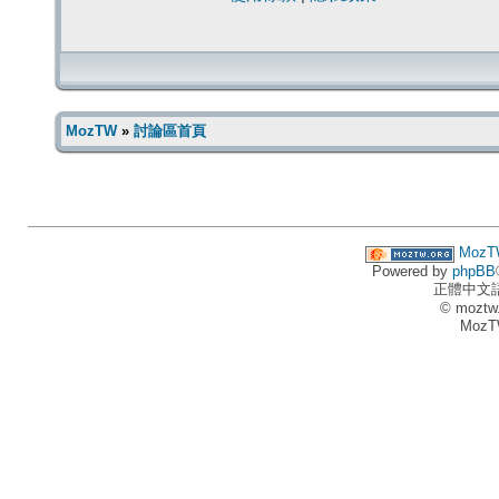
MozTW
»
討論區首頁
MozT
Powered by
phpBB
正體中文
© moztw
MozT