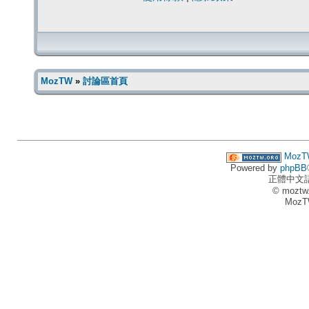
MozTW
»
討論區首頁
MozT
Powered by
phpBB
正體中文
© moztw
MozT