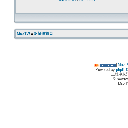
MozTW
»
討論區首頁
MozT
Powered by
phpBB
正體中文
© moztw
MozT