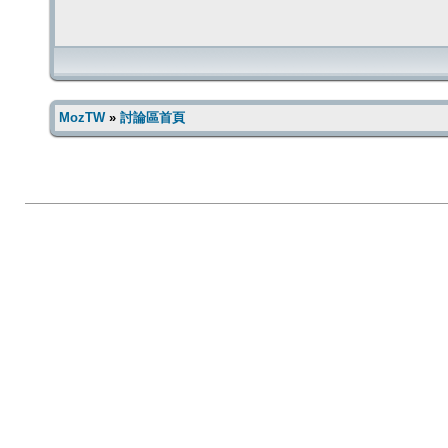
MozTW
»
討論區首頁