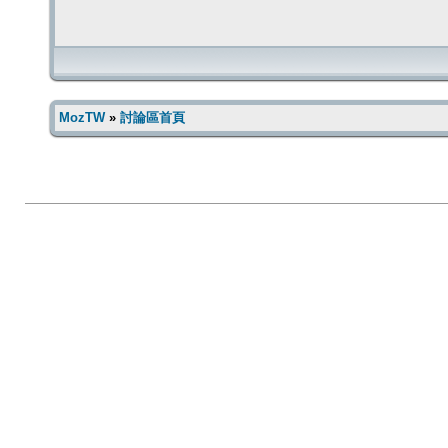
MozTW
»
討論區首頁