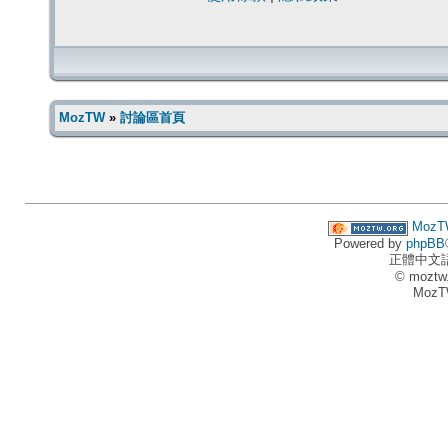
MozTW
»
討論區首頁
MozT
Powered by
phpBB
正體中文
© moztw
MozT