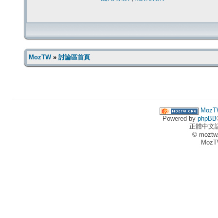
MozTW
»
討論區首頁
MozT
Powered by
phpBB
正體中文
© moztw
MozT