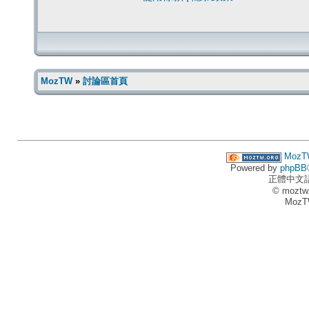
MozTW
»
討論區首頁
MozT
Powered by
phpBB
正體中文
© moztw
MozT