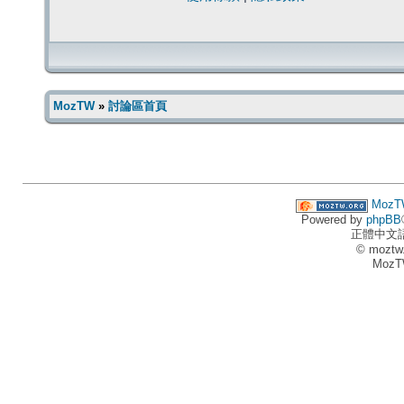
MozTW
»
討論區首頁
MozT
Powered by
phpBB
正體中文
© moztw
MozT