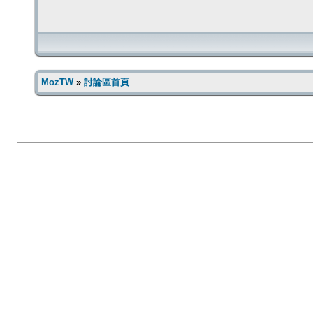
MozTW
»
討論區首頁