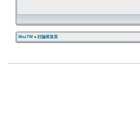
MozTW
»
討論區首頁