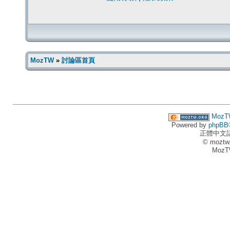
MozTW
»
討論區首頁
MozT
Powered by
phpBB
正體中文
© moztw
MozT