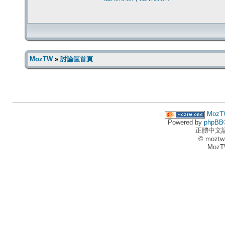
MozTW
»
討論區首頁
MozT
Powered by
phpBB
正體中文
© moztw
MozT