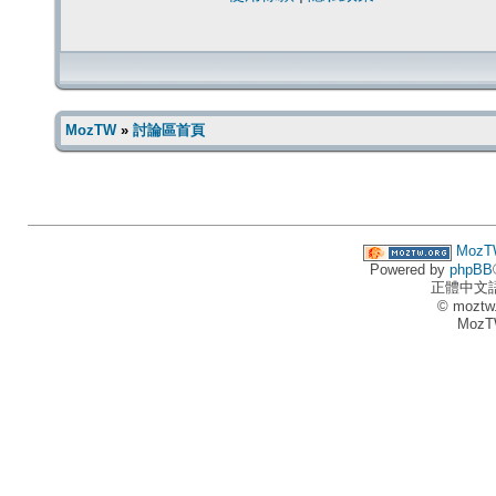
MozTW
»
討論區首頁
MozT
Powered by
phpBB
正體中文
© moztw
MozT