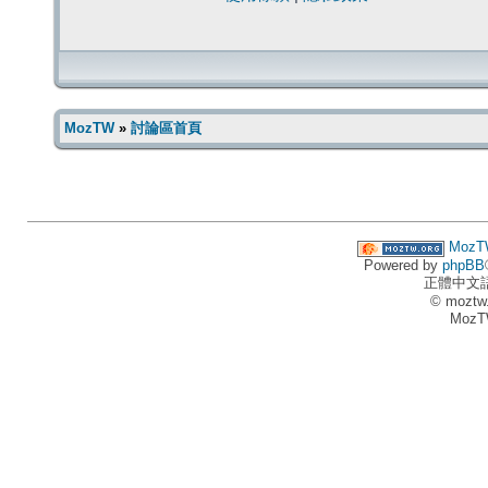
MozTW
»
討論區首頁
MozT
Powered by
phpBB
正體中文
© moztw
MozT