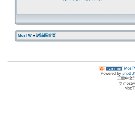
MozTW
»
討論區首頁
MozT
Powered by
phpBB
正體中文
© moztw
MozT