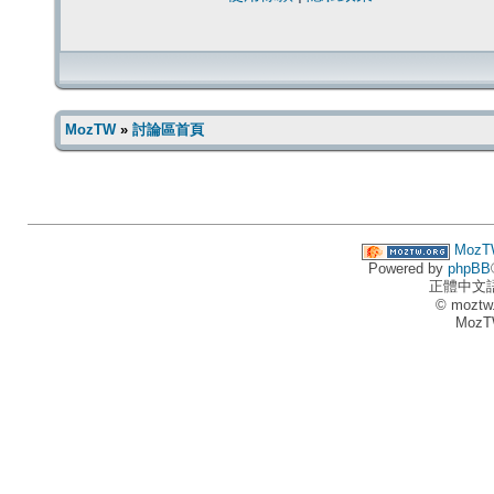
MozTW
»
討論區首頁
MozT
Powered by
phpBB
正體中文
© moztw
MozT