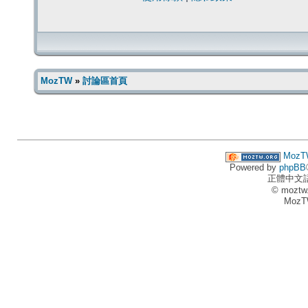
MozTW
»
討論區首頁
MozT
Powered by
phpBB
正體中文
© moztw
MozT