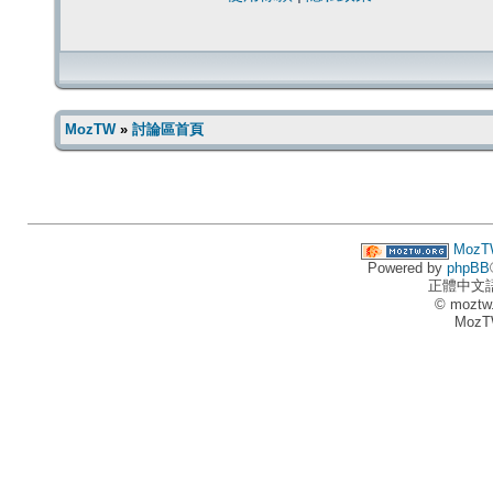
MozTW
»
討論區首頁
MozT
Powered by
phpBB
正體中文
© moztw
MozT