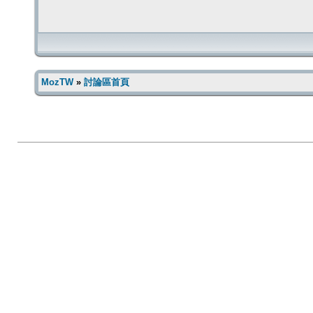
MozTW
»
討論區首頁