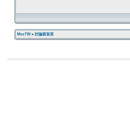
MozTW
»
討論區首頁