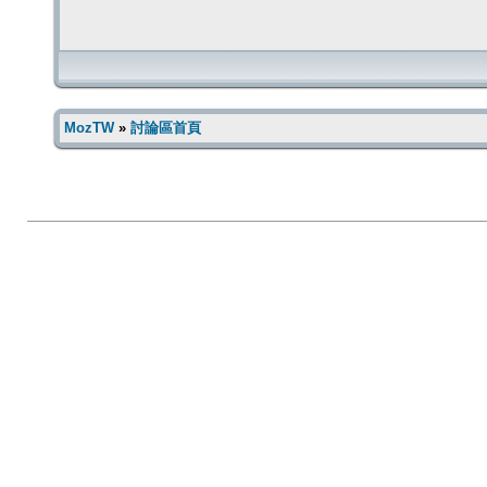
MozTW
»
討論區首頁