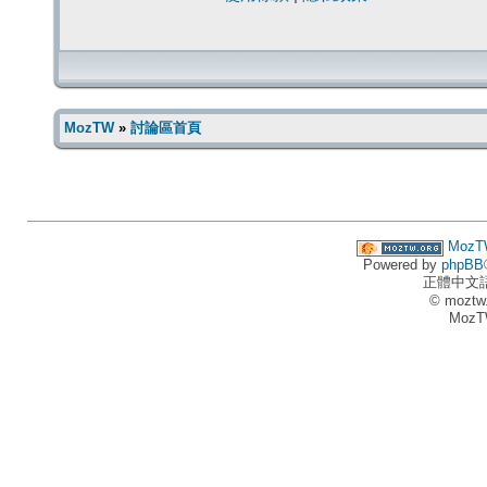
MozTW
»
討論區首頁
MozT
Powered by
phpBB
正體中文
© moztw
MozT