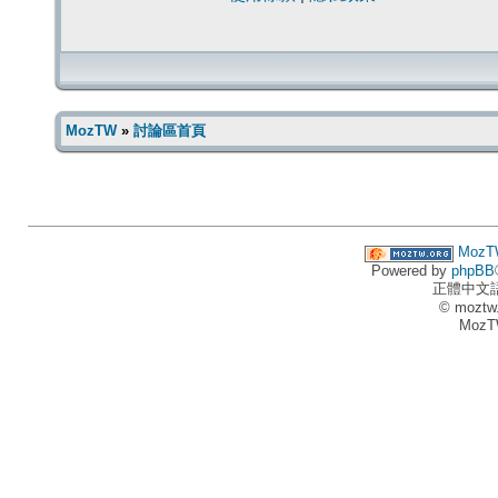
MozTW
»
討論區首頁
MozT
Powered by
phpBB
正體中文
© moztw
MozT