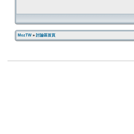
MozTW
»
討論區首頁