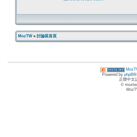
MozTW
»
討論區首頁
MozT
Powered by
phpBB
正體中文
© moztw
MozT