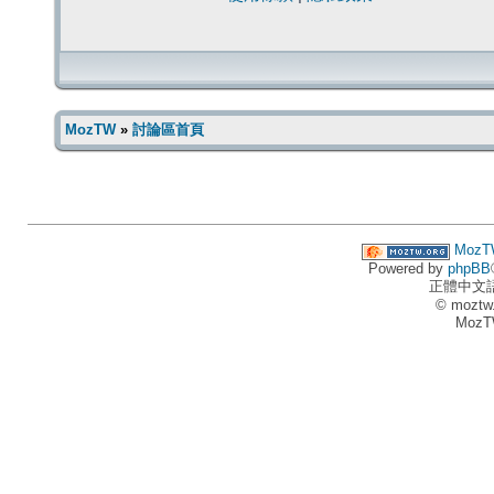
MozTW
»
討論區首頁
MozT
Powered by
phpBB
正體中文
© moztw
MozT