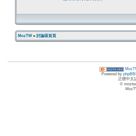
MozTW
»
討論區首頁
MozT
Powered by
phpBB
正體中文
© moztw
MozT