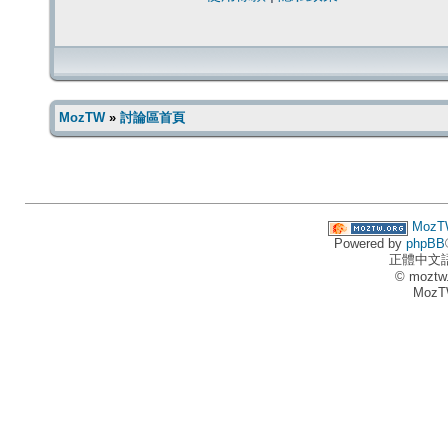
MozTW
»
討論區首頁
MozT
Powered by
phpBB
正體中文
© moztw
MozT